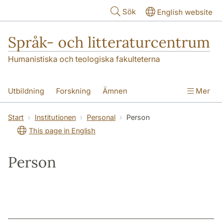
Hoppa till huvudinnehåll
Sök
English website
Språk- och litteraturcentrum
Humanistiska och teologiska fakulteterna
Utbildning
Forskning
Ämnen
Mer
SOL-husen
Kontakt
Institutionen
Start
Institutionen
Personal
Person
This page in English
översättning till svenska
Person