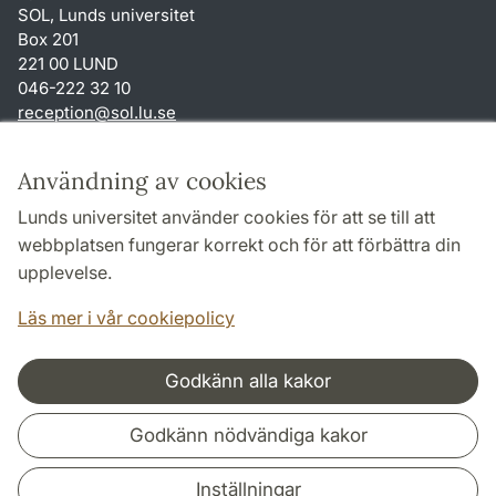
SOL, Lunds universitet
Box 201
221 00 LUND
046-222 32 10
reception
@
sol.lu
.
se
Genvägar
Användning av cookies
Om webbplatsen och cookies
Lunds universitet använder cookies för att se till att
Behandling av personuppgifter
webbplatsen fungerar korrekt och för att förbättra din
Tillgänglighetsredogörelse
upplevelse.
TYPO3-login
Läs mer i vår cookiepolicy
Godkänn alla kakor
Samarbeten och nätverk
Godkänn nödvändiga kakor
Inställningar