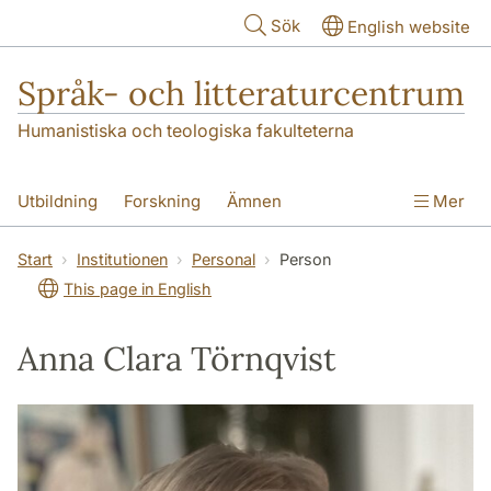
Hoppa till huvudinnehåll
Sök
English website
Språk- och litteraturcentrum
Humanistiska och teologiska fakulteterna
Utbildning
Forskning
Ämnen
Mer
SOL-husen
Kontakt
Institutionen
Start
Institutionen
Personal
Person
This page in English
översättning till svenska
Anna Clara Törnqvist