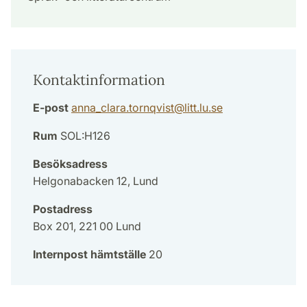
Kontaktinformation
E-post
anna_clara.tornqvist
@
litt.lu
.
se
Rum
SOL:H126
Besöksadress
Helgonabacken 12, Lund
Postadress
Box 201, 221 00 Lund
Internpost hämtställe
20