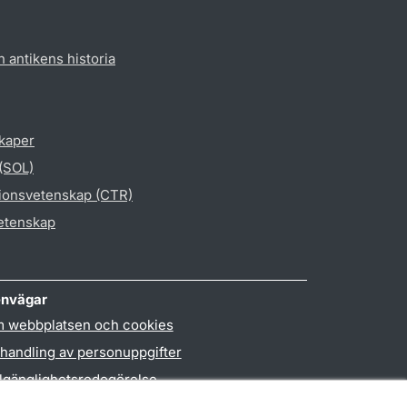
h antikens historia
skaper
 (SOL)
gionsvetenskap (CTR)
vetenskap
nvägar
 webbplatsen och cookies
handling av personuppgifter
llgänglighetsredogörelse
PO3-login