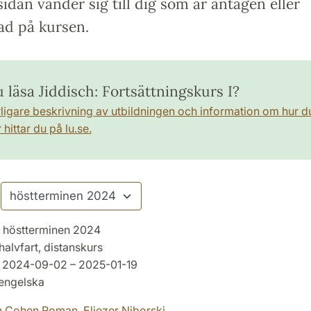
idan vänder sig till dig som är antagen eller
ad på kursen.
u läsa Jiddisch: Fortsättningskurs I?
rligare beskrivning av utbildningen och information om hur d
hittar du på lu.se.
höstterminen 2024
halvfart, distanskurs
2024-09-02 – 2025-01-19
engelska
n Cohen Roman,
Eliezer Niborski