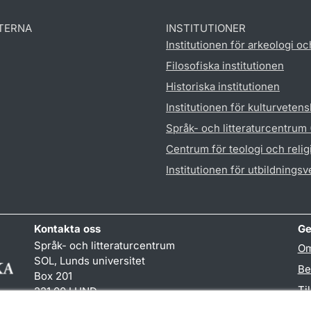
TERNA
INSTITUTIONER
Institutionen för arkeologi oc
Filosofiska institutionen
Historiska institutionen
Institutionen för kulturveten
Språk- och litteraturcentrum
Centrum för teologi och reli
Institutionen för utbildnings
Kontakta oss
Ge
Språk- och litteraturcentrum
Om
SOL, Lunds universitet
Be
Box 201
Ti
221 00 LUND
046-222 32 10
TY