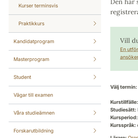
Den här s
Kurser terminsvis
registrer
Praktikkurs
Vill d
Kandidatprogram
En utfö
ansöker 
Masterprogram
Student
Välj termin:
Vägar till examen
Kurstillfälle:
Studiesätt:
Våra studieämnen
Kursperiod:
Kursspråk:
Forskarutbildning
Lärare:
Ore