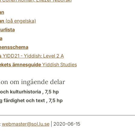
an
an
(på engelska)
turlista
a
mensschema
s
YIDD21 - Yiddish: Level 2 A
tekets ämnesguide
Yiddish Studies
ion om ingående delar
och kulturhistoria ,
7,5 hp
g färdighet och text ,
7,5 hp
:
webmaster
@
sol.lu
.
se
| 2020-06-15