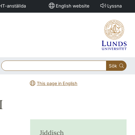
HT-anställda
English website
Lyssna
Sök
This page in English
I
Jiddisch