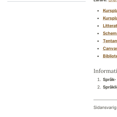
Kurspl
Kurspl
Littera
Schem
Tenta
Canva
Biblio
Informat
Språk- 
Språkli
Sidansvarig