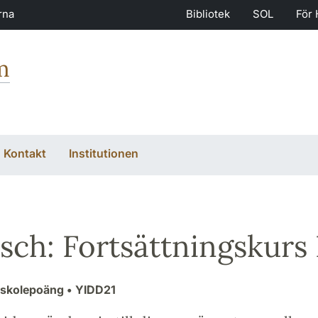
rna
Bibliotek
SOL
För 
m
Kontakt
Institutionen
isch: Fortsättningskurs 
gskolepoäng
• YIDD21