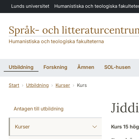
Hoppa till huvudinnehåll
Lunds universitet
Humanistiska och teologiska fakultete
Språk- och litteraturcentru
Humanistiska och teologiska fakulteterna
Utbildning
Forskning
Ämnen
SOL-husen
Start
Utbildning
Kurser
Kurs
Jidd
Antagen till utbildning
Kurser
Kurs
15 hö