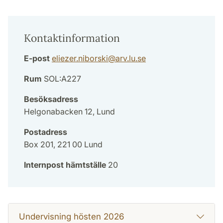
Kontaktinformation
E-post
eliezer.niborski
@
arv.lu
.
se
Rum
SOL:A227
Besöksadress
Helgonabacken 12, Lund
Postadress
Box 201, 221 00 Lund
Internpost hämtställe
20
Undervisning hösten 2026