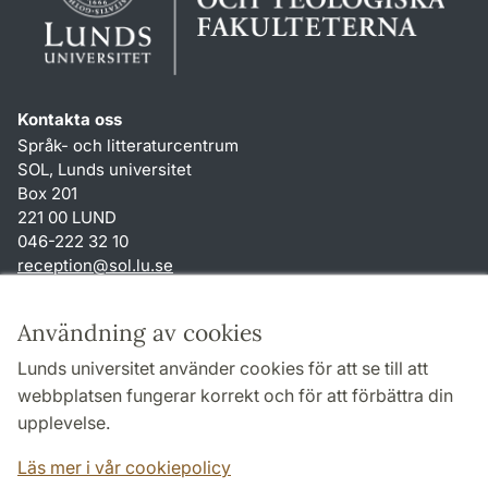
Kontakta oss
Språk- och litteraturcentrum
SOL, Lunds universitet
Box 201
221 00 LUND
046-222 32 10
reception
@
sol.lu
.
se
Genvägar
Användning av cookies
Om webbplatsen och cookies
Lunds universitet använder cookies för att se till att
Behandling av personuppgifter
webbplatsen fungerar korrekt och för att förbättra din
Tillgänglighetsredogörelse
upplevelse.
TYPO3-login
Läs mer i vår cookiepolicy