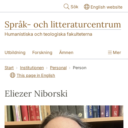
Hoppa till huvudinnehåll
Sök
English website
Språk- och litteraturcentrum
Humanistiska och teologiska fakulteterna
Utbildning
Forskning
Ämnen
Mer
SOL-husen
Kontakt
Institutionen
Start
Institutionen
Personal
Person
This page in English
översättning till svenska
Eliezer Niborski