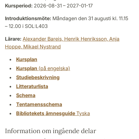
Kursperiod:
2026-08-31 – 2027-01-17
Introduktionsmöte:
Måndagen den 31 augusti kl. 11.15
– 12.00 i SOL:L403
Lärare:
Alexander Bareis,
Henrik Henriksson,
Anja
Hoppe,
Mikael Nystrand
Kursplan
Kursplan
(på engelska)
Studiebeskrivning
Litteraturlista
Schema
Tentamensschema
Bibliotekets ämnesguide
Tyska
Information om ingående delar