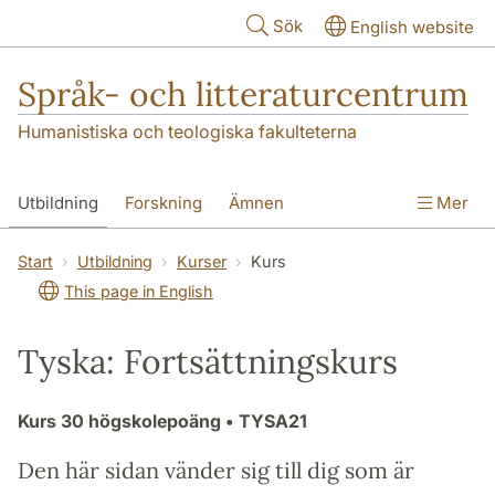
Hoppa till huvudinnehåll
Sök
English website
Språk- och litteraturcentrum
Humanistiska och teologiska fakulteterna
Utbildning
Forskning
Ämnen
Mer
SOL-husen
Kontakt
Institutionen
Start
Utbildning
Kurser
Kurs
This page in English
översättning till svenska
Tyska: Fortsättningskurs
Kurs
30 högskolepoäng
• TYSA21
Den här sidan vänder sig till dig som är