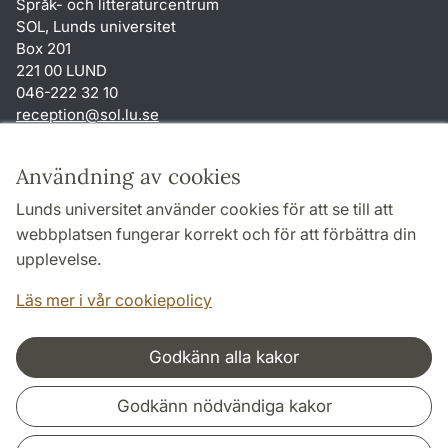
Språk- och litteraturcentrum
SOL, Lunds universitet
Box 201
221 00 LUND
046-222 32 10
reception
@
sol.lu
.
se
Genvägar
Användning av cookies
Om webbplatsen och cookies
Lunds universitet använder cookies för att se till att
Behandling av personuppgifter
webbplatsen fungerar korrekt och för att förbättra din
Tillgänglighetsredogörelse
upplevelse.
TYPO3-login
Läs mer i vår cookiepolicy
Godkänn alla kakor
Samarbeten och nätverk
Godkänn nödvändiga kakor