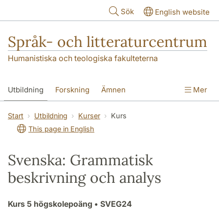
Hoppa till huvudinnehåll
Sök
English website
Språk- och litteraturcentrum
Humanistiska och teologiska fakulteterna
Utbildning
Forskning
Ämnen
Mer
SOL-husen
Kontakt
Institutionen
Start
Utbildning
Kurser
Kurs
This page in English
översättning till svenska
Svenska: Grammatisk
beskrivning och analys
Kurs
5 högskolepoäng
• SVEG24