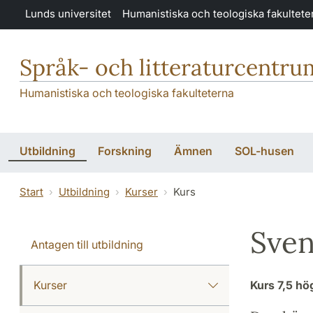
Hoppa till huvudinnehåll
Lunds universitet
Humanistiska och teologiska fakultete
Språk- och litteraturcentru
Humanistiska och teologiska fakulteterna
Utbildning
Forskning
Ämnen
SOL-husen
Start
Utbildning
Kurser
Kurs
Sven
Antagen till utbildning
Kurser
Kurs
7,5 h