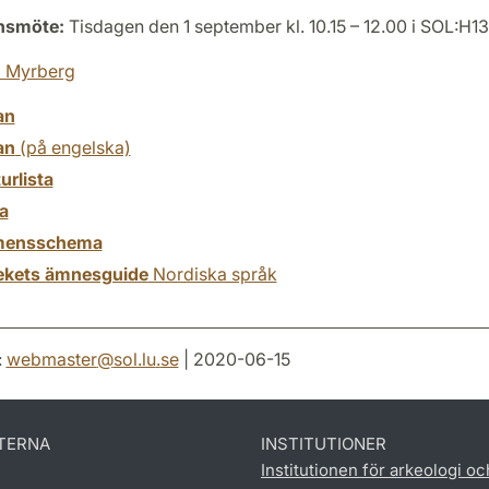
onsmöte:
Tisdagen den 1 september kl. 10.15 – 12.00 i SOL:H1
a Myrberg
an
an
(på engelska)
turlista
a
mensschema
tekets ämnesguide
Nordiska språk
:
webmaster
@
sol.lu
.
se
| 2020-06-15
TERNA
INSTITUTIONER
Institutionen för arkeologi oc