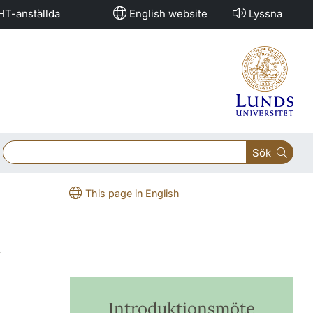
HT-anställda
English website
Lyssna
Sök
This page in English
k
Introduktionsmöte