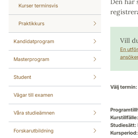
Den här s
Kurser terminsvis
registrer
Praktikkurs
Vill 
Kandidatprogram
En utfö
ansöker 
Masterprogram
Student
Välj termin:
Vägar till examen
Programtill
Våra studieämnen
Kurstillfälle:
Studiesätt:
Forskarutbildning
Kursperiod: