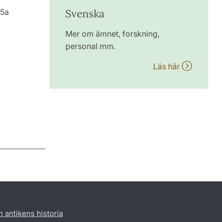
35a
Svenska
Mer om ämnet, forskning,
personal mm.
Läs här
h antikens historia