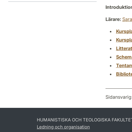
Introdukti
Lärare:
Sar
Kurspl
Kurspl
Littera
Schem
Tenta
Biblio
Sidansvarig
HUMANISTISKA OCH TEOLOGISKA FAKULTE
Ledning och organisation