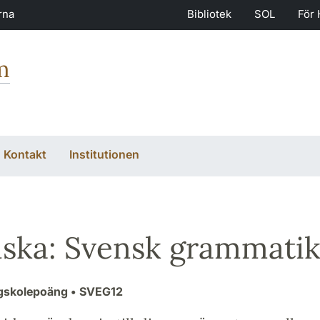
rna
Bibliotek
SOL
För 
m
Kontakt
Institutionen
ska: Svensk grammati
ögskolepoäng
• SVEG12