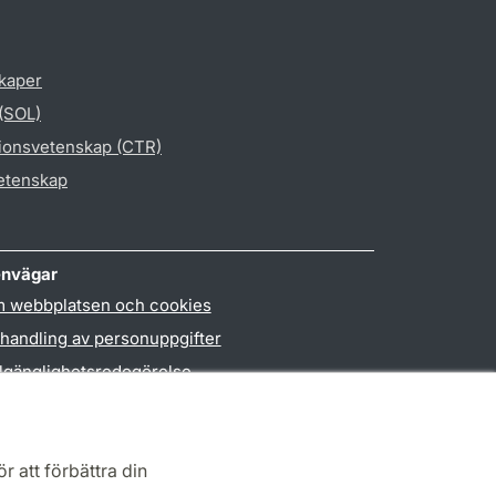
skaper
 (SOL)
gionsvetenskap (CTR)
vetenskap
nvägar
 webbplatsen och cookies
handling av personuppgifter
llgänglighetsredogörelse
PO3-login
r att förbättra din