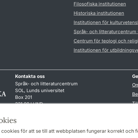
Filosofiska institutionen
Historiska institutionen
Institutionen för kulturveten
Språk- och litteraturcentrum
Centrum för teologi och reli
Institutionen för utbildnings
Kontakta oss
Ge
Språk- och litteraturcentrum
Om
SOL, Lunds universitet
Be
Box 201
Ti
221 00 LUND
046-222 32 10
TY
reception
@
sol.lu
.
se
okies
cookies för att se till att webbplatsen fungerar korrekt och fö