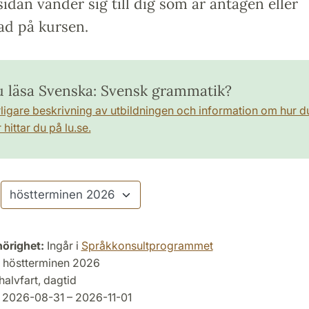
idan vänder sig till dig som är antagen eller
ad på kursen.
du läsa Svenska: Svensk grammatik?
rligare beskrivning av utbildningen och information om hur d
hittar du på lu.se.
hörighet:
Ingår i
Språkkonsultprogrammet
höstterminen 2026
halvfart, dagtid
2026-08-31 – 2026-11-01