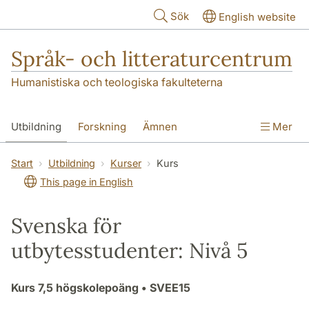
Hoppa till huvudinnehåll
Sök
English website
Språk- och litteraturcentrum
Humanistiska och teologiska fakulteterna
Utbildning
Forskning
Ämnen
Mer
SOL-husen
Kontakt
Institutionen
Start
Utbildning
Kurser
Kurs
This page in English
översättning till svenska
Svenska för
utbytesstudenter: Nivå 5
Kurs
7,5 högskolepoäng
• SVEE15