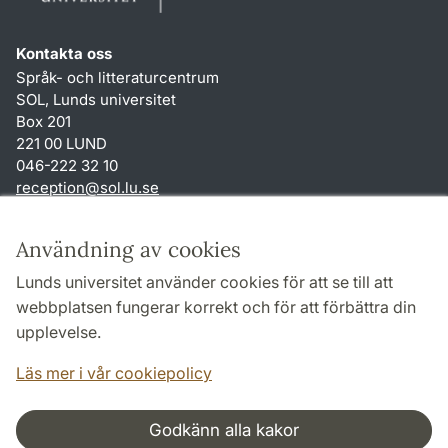
Kontakta oss
Språk- och litteraturcentrum
SOL, Lunds universitet
Box 201
221 00 LUND
046-222 32 10
reception
@
sol.lu
.
se
Genvägar
Användning av cookies
Om webbplatsen och cookies
Lunds universitet använder cookies för att se till att
Behandling av personuppgifter
webbplatsen fungerar korrekt och för att förbättra din
Tillgänglighetsredogörelse
upplevelse.
TYPO3-login
Läs mer i vår cookiepolicy
Godkänn alla kakor