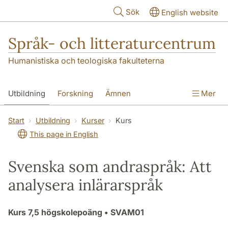
Hoppa till huvudinnehåll
Sök
English website
Språk- och litteraturcentrum
Humanistiska och teologiska fakulteterna
Utbildning
Forskning
Ämnen
Mer
SOL-husen
Kontakt
Institutionen
Start
Utbildning
Kurser
Kurs
This page in English
översättning till svenska
Svenska som andraspråk: Att
analysera inlärarspråk
Kurs
7,5 högskolepoäng
• SVAM01