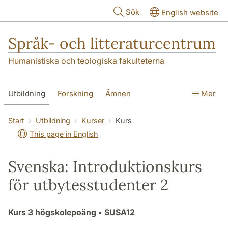
Hoppa till huvudinnehåll
Sök
English website
Språk- och litteraturcentrum
Humanistiska och teologiska fakulteterna
Utbildning
Forskning
Ämnen
Mer
SOL-husen
Kontakt
Institutionen
Start
Utbildning
Kurser
Kurs
This page in English
översättning till svenska
Svenska: Introduktionskurs
för utbytesstudenter 2
Kurs
3 högskolepoäng
• SUSA12