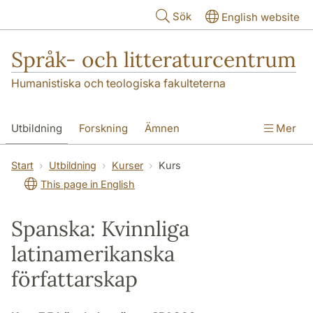
Hoppa till huvudinnehåll
Sök
English website
Språk- och litteraturcentrum
Humanistiska och teologiska fakulteterna
Utbildning
Forskning
Ämnen
Mer
SOL-husen
Kontakt
Institutionen
Start
Utbildning
Kurser
Kurs
This page in English
översättning till svenska
Spanska: Kvinnliga
latinamerikanska
författarskap