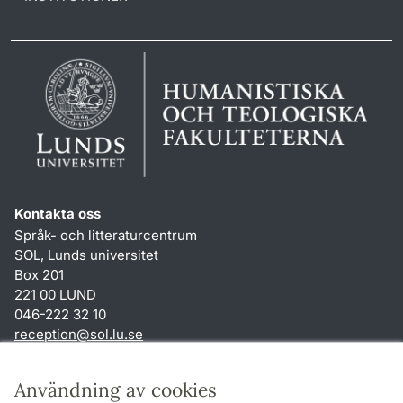
Kontakta oss
Språk- och litteraturcentrum
SOL, Lunds universitet
Box 201
221 00 LUND
046-222 32 10
reception
@
sol.lu
.
se
Genvägar
Användning av cookies