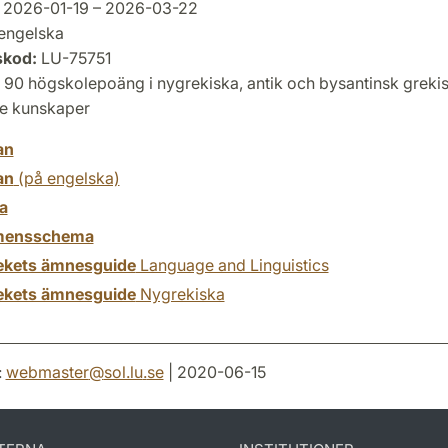
2026-01-19 – 2026-03-22
engelska
skod:
LU-75751
90 högskolepoäng i nygrekiska, antik och bysantinsk grekisk
e kunskaper
an
an
(på engelska)
a
mensschema
tekets ämnesguide
Language and Linguistics
tekets ämnesguide
Nygrekiska
:
webmaster
@
sol.lu
.
se
| 2020-06-15