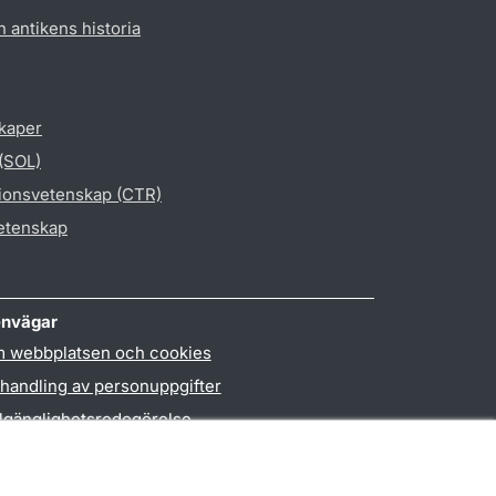
h antikens historia
skaper
 (SOL)
gionsvetenskap (CTR)
vetenskap
nvägar
 webbplatsen och cookies
handling av personuppgifter
llgänglighetsredogörelse
PO3-login