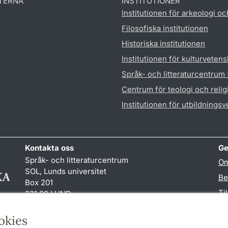
TERNA
INSTITUTIONER
Institutionen för arkeologi oc
Filosofiska institutionen
Historiska institutionen
Institutionen för kulturveten
Språk- och litteraturcentrum
Centrum för teologi och reli
Institutionen för utbildnings
Kontakta oss
Ge
Språk- och litteraturcentrum
Om
SOL, Lunds universitet
Be
Box 201
Ti
221 00 LUND
046-222 32 10
TY
reception
@
sol.lu
.
se
okies