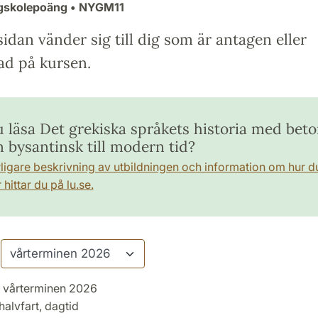
ögskolepoäng
• NYGM11
idan vänder sig till dig som är antagen eller
ad på kursen.
du läsa Det grekiska språkets historia med bet
n bysantinsk till modern tid?
rligare beskrivning av utbildningen och information om hur d
hittar du på lu.se.
vårterminen 2026
halvfart, dagtid