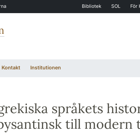
rna
Bibliotek
SOL
För 
m
Kontakt
Institutionen
grekiska språkets hist
bysantinsk till modern 