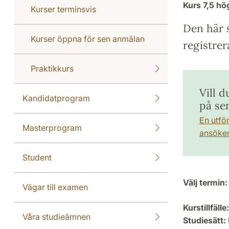
Kurs
7,5 h
Kurser terminsvis
Den här s
Kurser öppna för sen anmälan
registrer
Praktikkurs
Vill 
Kandidatprogram
på se
En utfö
Masterprogram
ansöker 
Student
Välj termin:
Vägar till examen
Kurstillfälle:
Våra studieämnen
Studiesätt: