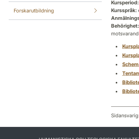
Kursperiod:
Kursspråk:
Forskarutbildning
Anmälning
Behörighet:
motsvarand
Kurspl
Kurspl
Schem
Tenta
Biblio
Biblio
Sidansvarig