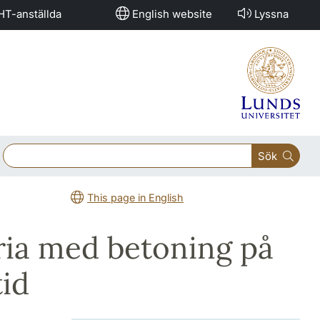
HT-anställda
English website
Lyssna
Sök
This page in English
oria med betoning på
tid