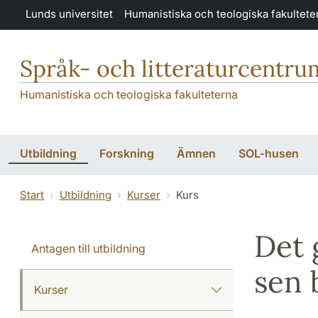
Hoppa till huvudinnehåll
Lunds universitet
Humanistiska och teologiska fakultete
Språk- och litteraturcentru
Humanistiska och teologiska fakulteterna
Utbildning
Forskning
Ämnen
SOL-husen
Start
Utbildning
Kurser
Kurs
Det 
Antagen till utbildning
sen 
Kurser