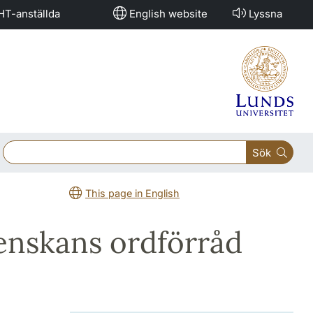
HT-anställda
English website
Lyssna
Sök
This page in English
lienskans ordförråd