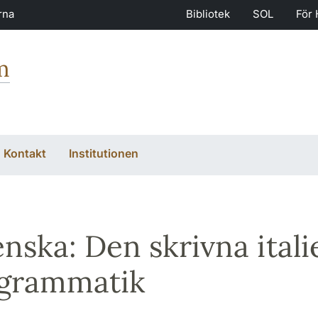
rna
Bibliotek
SOL
För 
m
Kontakt
Institutionen
ienska: Den skrivna ita
 grammatik