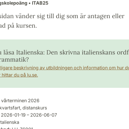
ögskolepoäng
• ITAB25
idan vänder sig till dig som är antagen eller
ad på kursen.
u läsa Italienska: Den skrivna italienskans ord
rammatik?
rligare beskrivning av utbildningen och information om hur d
hittar du på lu.se.
vårterminen 2026
kvartsfart, distanskurs
2026-01-19 – 2026-06-07
talienska