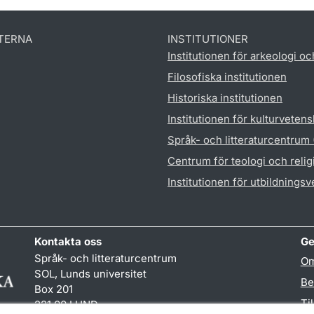
TERNA
INSTITUTIONER
Institutionen för arkeologi oc
Filosofiska institutionen
Historiska institutionen
Institutionen för kulturveten
Språk- och litteraturcentrum
Centrum för teologi och reli
Institutionen för utbildnings
Kontakta oss
Ge
Språk- och litteraturcentrum
Om
SOL, Lunds universitet
Be
Box 201
Ti
221 00 LUND