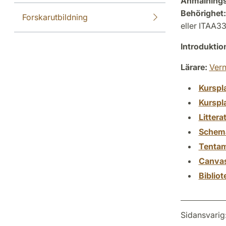
Anmälning
Behörighet:
Forskarutbildning
eller ITAA33
Introdukti
Lärare:
Vern
Kurspl
Kurspl
Littera
Schem
Tenta
Canva
Biblio
Sidansvarig