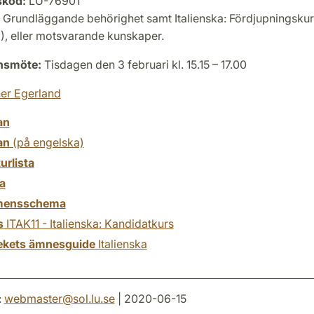
skod:
LU-76901
Grundläggande behörighet samt Italienska: Fördjupningsku
), eller motsvarande kunskaper.
onsmöte:
Tisdagen den 3 februari kl. 15.15 – 17.00
er Egerland
an
an
(på engelska)
turlista
a
mensschema
s
ITAK11 - Italienska: Kandidatkurs
tekets ämnesguide
Italienska
:
webmaster
@
sol.lu
.
se
| 2020-06-15