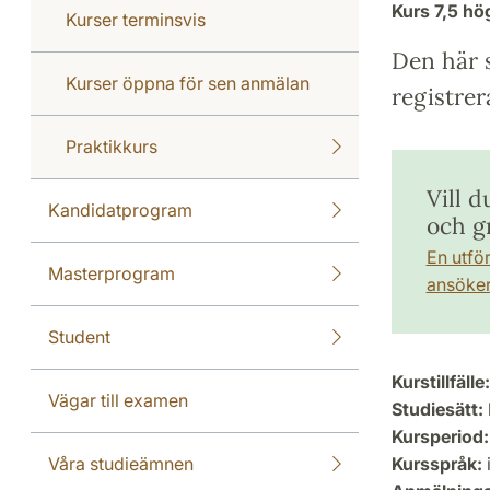
Kurs
7,5 h
Kurser terminsvis
Den här s
Kurser öppna för sen anmälan
registrer
Praktikkurs
Vill d
Kandidatprogram
och g
En utfö
Masterprogram
ansöker 
Student
Kurstillfälle:
Vägar till examen
Studiesätt:
Kursperiod:
Våra studieämnen
Kursspråk:
i