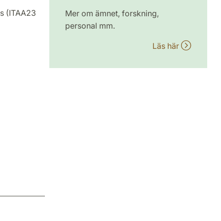
rs (ITAA23
Mer om ämnet, forskning,
personal mm.
Läs här