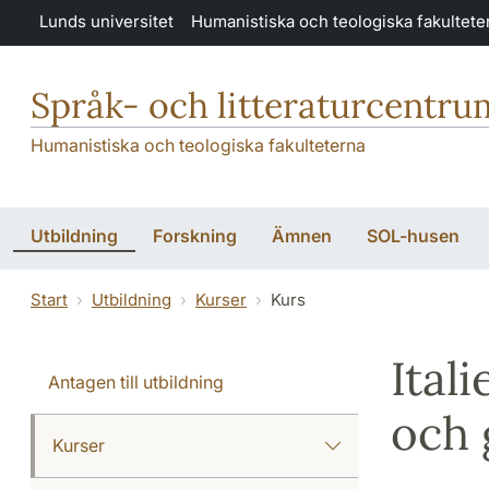
Hoppa till huvudinnehåll
Lunds universitet
Humanistiska och teologiska fakultete
Språk- och litteraturcentru
Humanistiska och teologiska fakulteterna
Utbildning
Forskning
Ämnen
SOL-husen
Start
Utbildning
Kurser
Kurs
Ital
Antagen till utbildning
och
Kurser