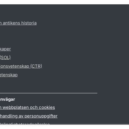
h antikens historia
skaper
 (SOL)
gionsvetenskap (CTR)
vetenskap
nvägar
 webbplatsen och cookies
handling av personuppgifter
llgänglighetsredogörelse