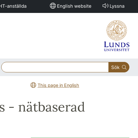
HT-anställda
English website
Lyssna
Sök
This page in English
rs - nätbaserad