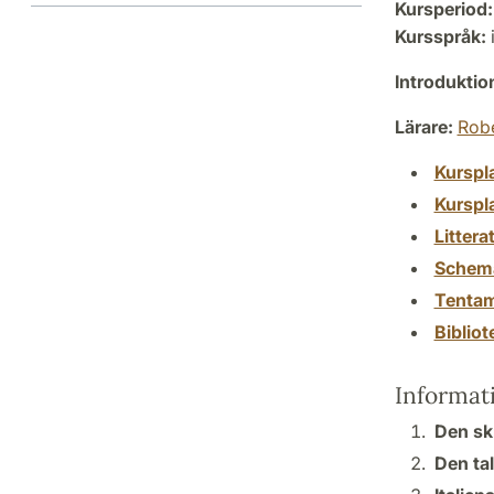
Kursperiod:
Kursspråk:
i
Introdukti
Lärare:
Rob
Kurspl
Kurspl
Littera
Schem
Tenta
Biblio
Informat
Den skr
Den tal