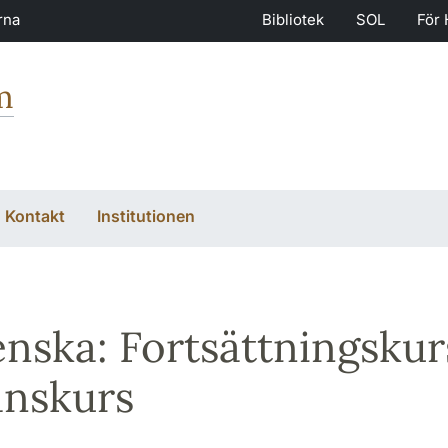
rna
Bibliotek
SOL
För 
m
Kontakt
Institutionen
ienska: Fortsättningsku
anskurs