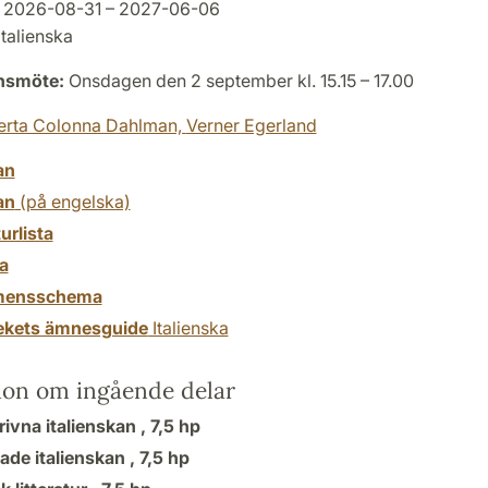
2026-08-31 – 2027-06-06
talienska
onsmöte:
Onsdagen den 2 september kl. 15.15 – 17.00
erta Colonna Dahlman,
Verner Egerland
an
an
(på engelska)
turlista
a
mensschema
tekets ämnesguide
Italienska
ion om ingående delar
ivna italienskan ,
7,5 hp
ade italienskan ,
7,5 hp