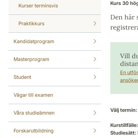
Kurs
30 hö
Kurser terminsvis
Den här s
Praktikkurs
registrer
Kandidatprogram
Vill d
Masterprogram
dista
En utfö
Student
ansöker 
Vägar till examen
Välj termin:
Våra studieämnen
Kurstillfälle:
Forskarutbildning
Studiesätt: