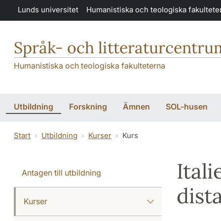
Hoppa till huvudinnehåll
Lunds universitet
Humanistiska och teologiska fakultete
Språk- och litteraturcentru
Humanistiska och teologiska fakulteterna
Utbildning
Forskning
Ämnen
SOL-husen
Start
Utbildning
Kurser
Kurs
Ital
Antagen till utbildning
dist
Kurser