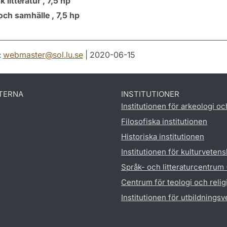
k litteratur ,
7,5 hp
 och samhälle ,
7,5 hp
:
webmaster
@
sol.lu
.
se
| 2020-06-15
TERNA
INSTITUTIONER
Institutionen för arkeologi oc
Filosofiska institutionen
Historiska institutionen
Institutionen för kulturveten
Språk- och litteraturcentrum
Centrum för teologi och reli
Institutionen för utbildnings