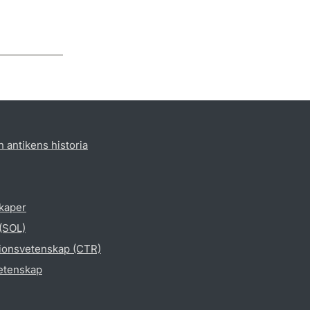
h antikens historia
skaper
 (SOL)
gionsvetenskap (CTR)
vetenskap