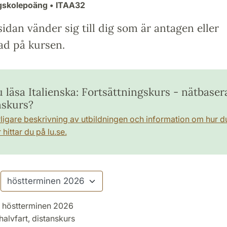
gskolepoäng
• ITAA32
idan vänder sig till dig som är antagen eller
ad på kursen.
u läsa Italienska: Fortsättningskurs - nätbaser
nskurs?
rligare beskrivning av utbildningen och information om hur d
hittar du på lu.se.
höstterminen 2026
halvfart, distanskurs