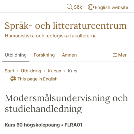
Hoppa till huvudinnehåll
Sök
English website
Språk- och litteraturcentrum
Humanistiska och teologiska fakulteterna
Utbildning
Forskning
Ämnen
Mer
SOL-husen
Kontakt
Institutionen
Start
Utbildning
Kurser
Kurs
This page in English
översättning till svenska
Modersmålsundervisning och
studiehandledning
Kurs
60 högskolepoäng
• FLRA01