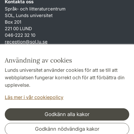
Kontakta oss
Språk- och litteraturcentrum
SOL, Lunds universitet
Box 201
221 00 LUND
046-222 32 10
reception
@
sol.lu
.
se
Genvägar
Användning av cookies
Om webbplatsen och cookies
Lunds universitet använder cookies för att se till att
Behandling av personuppgifter
webbplatsen fungerar korrekt och för att förbättra din
Tillgänglighetsredogörelse
upplevelse.
TYPO3-login
Läs mer i vår cookiepolicy
Godkänn alla kakor
Samarbeten och nätverk
Godkänn nödvändiga kakor