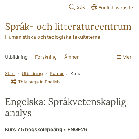
Hoppa till huvudinnehåll
Sök
English website
Språk- och litteraturcentrum
Humanistiska och teologiska fakulteterna
Utbildning
Forskning
Ämnen
Mer
SOL-husen
Kontakt
Institutionen
Start
Utbildning
Kurser
Kurs
This page in English
översättning till svenska
Engelska: Språkvetenskaplig
analys
Kurs
7,5 högskolepoäng
• ENGE26