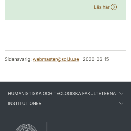
Läs här
Sidansvarig:
webmaster
@
sol.lu
.
se
| 2020-06-15
HUMANISTISKA OCH TEOLOGISKA FAKULTETERNA
INSTITUTIONER