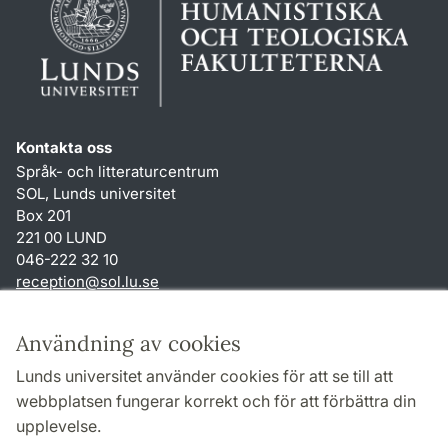
Kontakta oss
Språk- och litteraturcentrum
SOL, Lunds universitet
Box 201
221 00 LUND
046-222 32 10
reception
@
sol.lu
.
se
Genvägar
Användning av cookies
Om webbplatsen och cookies
Lunds universitet använder cookies för att se till att
Behandling av personuppgifter
webbplatsen fungerar korrekt och för att förbättra din
Tillgänglighetsredogörelse
upplevelse.