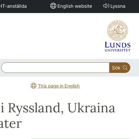
HT-anställda
English website
Lyssna
Sök
This page in English
t i Ryssland, Ukraina
ater