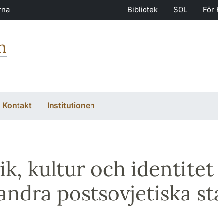
rna
Bibliotek
SOL
För 
m
Kontakt
Institutionen
tik, kultur och identite
andra postsovjetiska st