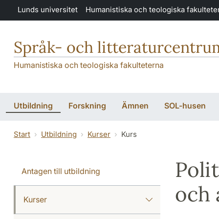
Hoppa till huvudinnehåll
Lunds universitet
Humanistiska och teologiska fakultete
Språk- och litteraturcentru
Humanistiska och teologiska fakulteterna
Utbildning
Forskning
Ämnen
SOL-husen
Start
Utbildning
Kurser
Kurs
Poli
Antagen till utbildning
och 
Kurser