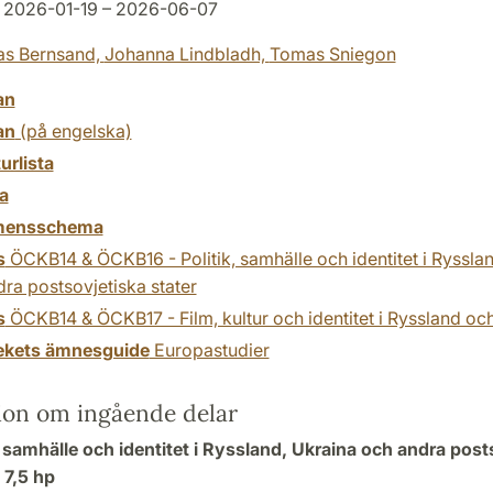
2026-01-19 – 2026-06-07
as Bernsand,
Johanna Lindbladh,
Tomas Sniegon
an
an
(på engelska)
turlista
a
mensschema
s
ÖCKB14 & ÖCKB16 - Politik, samhälle och identitet i Ryssla
ra postsovjetiska stater
s
ÖCKB14 & ÖCKB17 - Film, kultur och identitet i Ryssland oc
tekets ämnesguide
Europastudier
ion om ingående delar
, samhälle och identitet i Ryssland, Ukraina och andra post
,
7,5 hp