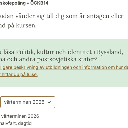
gskolepoäng
• ÖCKB14
idan vänder sig till dig som är antagen eller
ad på kursen.
u läsa Politik, kultur och identitet i Ryssland,
na och andra postsovjetiska stater?
rligare beskrivning av utbildningen och information om hur d
hittar du på lu.se.
vårterminen 2026
halvfart, dagtid