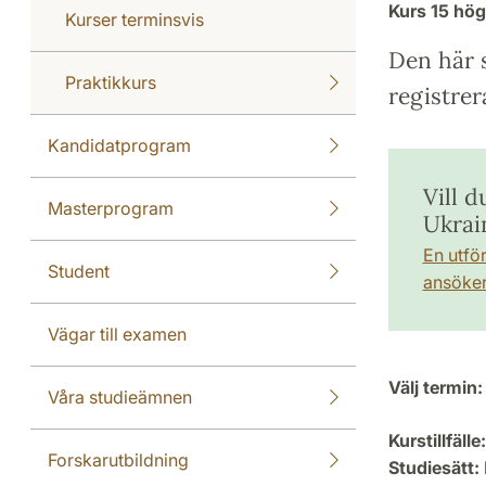
Kurs
15 hö
Kurser terminsvis
Den här s
Praktikkurs
registrer
Kandidatprogram
Vill d
Masterprogram
Ukrai
En utfö
Student
ansöker 
Vägar till examen
Välj termin:
Våra studieämnen
Kurstillfälle:
Forskarutbildning
Studiesätt: