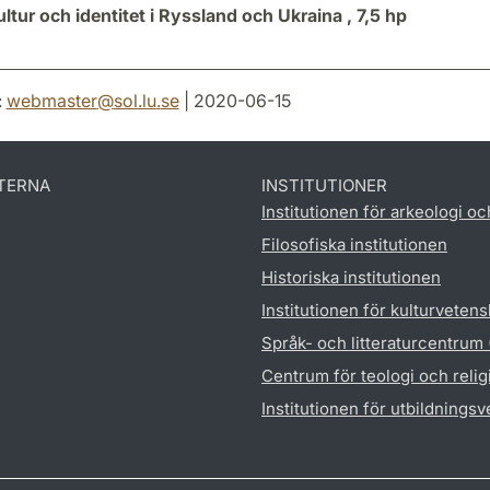
ultur och identitet i Ryssland och Ukraina ,
7,5 hp
:
webmaster
@
sol.lu
.
se
| 2020-06-15
TERNA
INSTITUTIONER
Institutionen för arkeologi oc
Filosofiska institutionen
Historiska institutionen
Institutionen för kulturveten
Språk- och litteraturcentrum
Centrum för teologi och reli
Institutionen för utbildnings