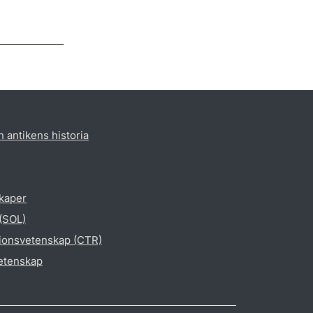
h antikens historia
skaper
 (SOL)
gionsvetenskap (CTR)
vetenskap