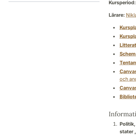
Kursperiod:
Lärare:
Nikl
Kurspl
Kurspl
Littera
Schem
Tenta
Canva
och and
Canva
Biblio
Informat
Politik
stater 