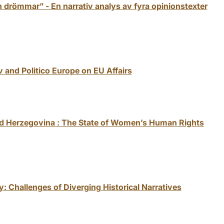
 drömmar” - En narrativ analys av fyra opinionstexter
v and Politico Europe on EU Affairs
nd Herzegovina : The State of Women’s Human Rights
y: Challenges of Diverging Historical Narratives