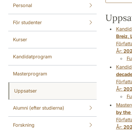
Personal
Uppsat
För studenter
Kandid
Breiz, 
Kurser
Författ
År:
20
Kandidatprogram
Fu
Kandid
Masterprogram
decad
Författ
År:
20
Uppsatser
Fu
Master
Alumni (efter studierna)
by the 
Författ
Forskning
År:
20