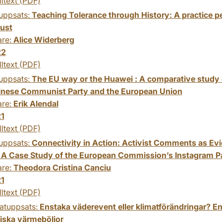
lltext (PDF)
uppsats:
Teaching Tolerance through History: A practice pe
ust
are:
Alice Widerberg
22
lltext (PDF)
uppsats:
The EU way or the Huawei : A comparative study 
inese Communist Party and the European Union
are:
Erik Alendal
1
lltext (PDF)
uppsats:
Connectivity in Action: Activist Comments as Evi
 A Case Study of the European Commission’s Instagram P
are:
Theodora Cristina Canciu
1
lltext (PDF)
atuppsats:
Enstaka väderevent eller klimatförändringar? E
iska värmeböljor