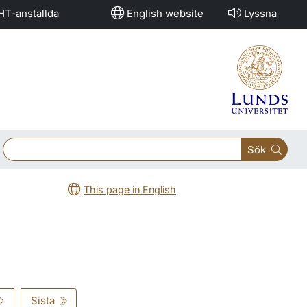
HT-anställda
English website
Lyssna
Sök
This page in English
Sista