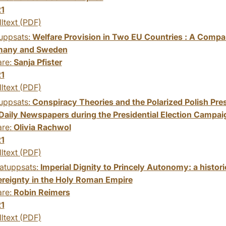
1
lltext (PDF)
uppsats:
Welfare Provision in Two EU Countries : A Compar
many and Sweden
are:
Sanja Pfister
1
lltext (PDF)
uppsats:
Conspiracy Theories and the Polarized Polish Pre
 Daily Newspapers during the Presidential Election Campai
are:
Olivia Rachwol
1
lltext (PDF)
atuppsats:
Imperial Dignity to Princely Autonomy: a histor
ereignty in the Holy Roman Empire
are:
Robin Reimers
1
lltext (PDF)