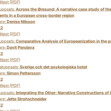
lltext (PDF)
uppsats:
Across the Øresund: A narrative case study of th
ents in a European cross-border region
are:
Denise Nilsson
22
lltext (PDF)
uppsats:
Comparative Analysis of Europeanization in the p
are:
Davit Parulava
22
lltext (PDF)
atuppsats:
Sverige och det psykologiska hotet
are:
Simon Pettersson
22
lltext (PDF)
uppsats:
Integrating the Other: Narrative Constructions of
are:
Jette Strohschneider
22