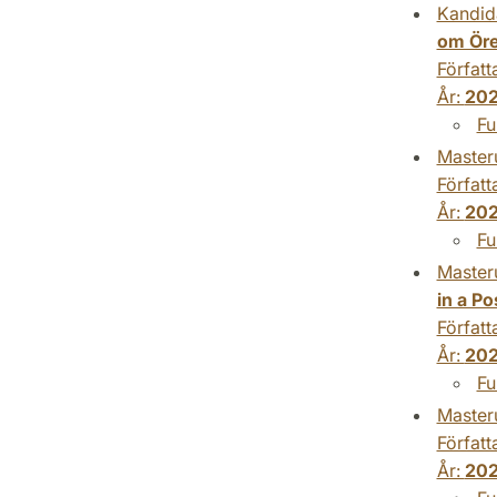
Kandid
om Öre
Författ
År:
202
Fu
Master
Författ
År:
202
Fu
Master
in a P
Författ
År:
202
Fu
Master
Författ
År:
202