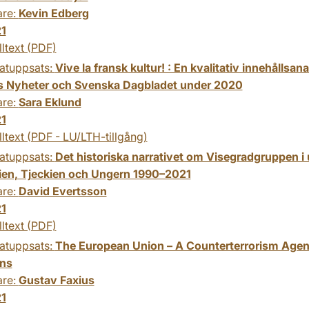
are:
Kevin Edberg
1
lltext (PDF)
atuppsats:
Vive la fransk kultur! : En kvalitativ innehållsa
 Nyheter och Svenska Dagbladet under 2020
are:
Sara Eklund
1
lltext (PDF - LU/LTH-tillgång)
atuppsats:
Det historiska narrativet om Visegradgruppen i u
ien, Tjeckien och Ungern 1990–2021
are:
David Evertsson
1
lltext (PDF)
atuppsats:
The European Union – A Counterterrorism Agen
ons
are:
Gustav Faxius
1