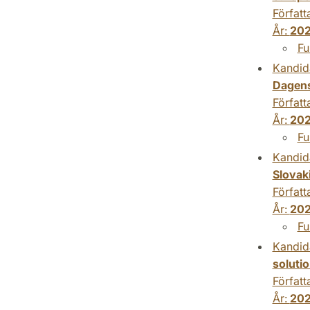
Författ
År:
202
Fu
Kandid
Dagens
Författ
År:
202
Fu
Kandid
Slovak
Författ
År:
202
Fu
Kandid
soluti
Författ
År:
202