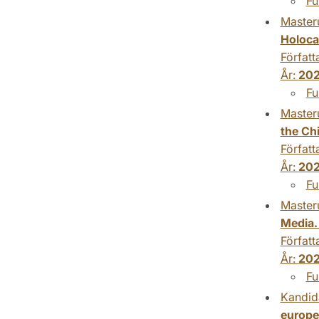
Fu
Master
Holoca
Författ
År:
20
Fu
Master
the Ch
Författ
År:
202
Fu
Master
Media.
Författ
År:
202
Fu
Kandid
europe