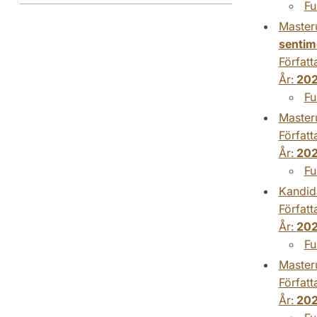
Fu
Master
sentim
Författ
År:
20
Fu
Master
Författ
År:
20
Fu
Kandid
Författ
År:
20
Fu
Master
Författ
År:
20