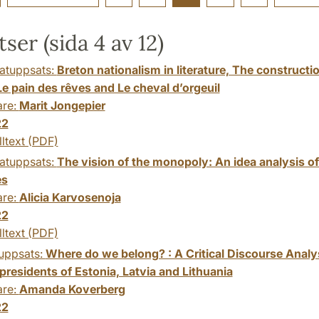
ser (sida 4 av 12)
atuppsats:
Breton nationalism in literature, The constructio
Le pain des rêves and Le cheval d’orgeuil
are:
Marit Jongepier
22
lltext (PDF)
atuppsats:
The vision of the monopoly: An idea analysis o
es
are:
Alicia Karvosenoja
22
lltext (PDF)
uppsats:
Where do we belong? : A Critical Discourse Analysi
presidents of Estonia, Latvia and Lithuania
are:
Amanda Koverberg
22