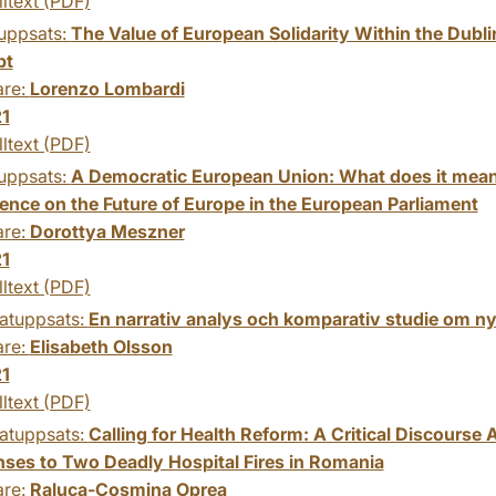
lltext (PDF)
uppsats:
The Value of European Solidarity Within the Dublin
pt
are:
Lorenzo Lombardi
1
lltext (PDF)
uppsats:
A Democratic European Union: What does it mean?
ence on the Future of Europe in the European Parliament
are:
Dorottya Meszner
1
lltext (PDF)
atuppsats:
En narrativ analys och komparativ studie om n
are:
Elisabeth Olsson
1
lltext (PDF)
atuppsats:
Calling for Health Reform: A Critical Discourse A
ses to Two Deadly Hospital Fires in Romania
are:
Raluca-Cosmina Oprea