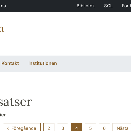
rna
Bibliotek
SOL
För 
m
Kontakt
Institutionen
atser
ier
Föregående
2
3
4
5
6
Nästa