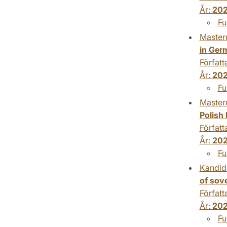
År:
202
Fu
Master
in Ger
Författ
År:
202
Fu
Master
Polish
Författ
År:
202
Fu
Kandid
of sov
Författ
År:
202
Fu