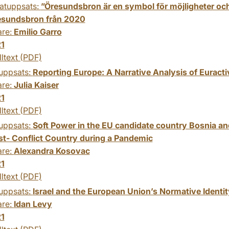
atuppsats:
”Öresundsbron är en symbol för möjligheter och
sundsbron från 2020
are:
Emilio Garro
1
lltext (PDF)
uppsats:
Reporting Europe: A Narrative Analysis of Euracti
are:
Julia Kaiser
1
lltext (PDF)
uppsats:
Soft Power in the EU candidate country Bosnia a
ost- Conflict Country during a Pandemic
are:
Alexandra Kosovac
1
lltext (PDF)
uppsats:
Israel and the European Union’s Normative Identit
are:
Idan Levy
1