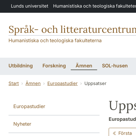
Hoppa till huvudinnehåll
Lunds universitet
Humanistiska och teologiska fakultete
Språk- och litteraturcentru
Humanistiska och teologiska fakulteterna
Utbildning
Forskning
Ämnen
SOL-husen
Start
Ämnen
Europastudier
Uppsatser
Upps
Europastudier
Europastud
Nyheter
Första