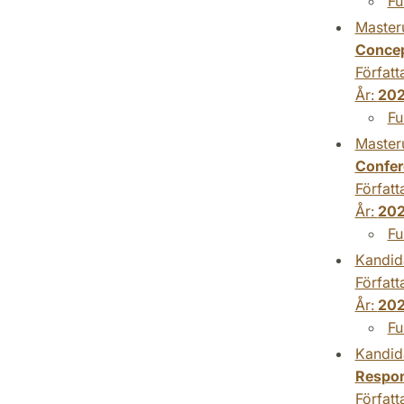
Fu
Master
Conce
Författ
År:
202
Fu
Master
Confer
Författ
År:
202
Fu
Kandid
Författ
År:
202
Fu
Kandid
Respon
Författ