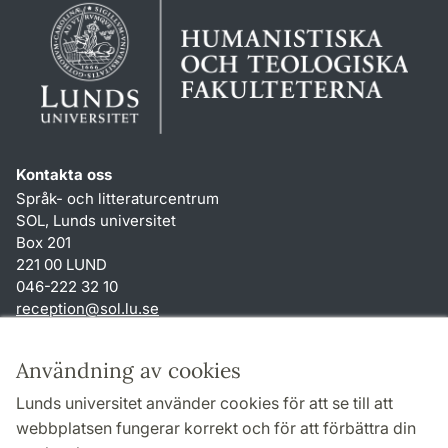
Kontakta oss
Språk- och litteraturcentrum
SOL, Lunds universitet
Box 201
221 00 LUND
046-222 32 10
reception
@
sol.lu
.
se
Genvägar
Användning av cookies
Om webbplatsen och cookies
Lunds universitet använder cookies för att se till att
Behandling av personuppgifter
webbplatsen fungerar korrekt och för att förbättra din