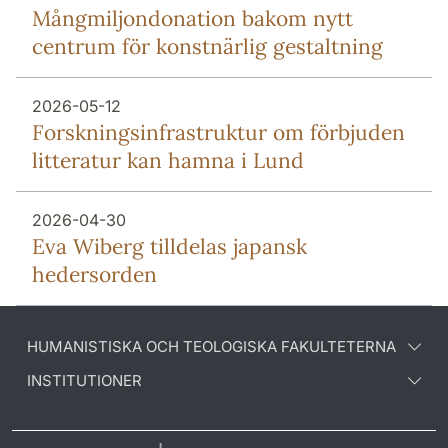
Mång­miljon­donation bakom nytt
centrum för konstnärlig gestaltning
2026-05-12
Forsknings­infrastruktur om förbjuden
litteratur kan hamna i Lund
2026-04-30
Eva Wiberg tilldelas japansk
hedersorden
HUMANISTISKA OCH TEOLOGISKA FAKULTETERNA
INSTITUTIONER