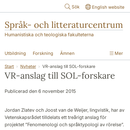
Hoppa till huvudinnehåll
Sök
English website
Språk- och litteraturcentrum
Humanistiska och teologiska fakulteterna
Utbildning
Forskning
Ämnen
Mer
SOL-husen
Kontakt
Institutionen
Start
Nyheter
VR-anslag till SOL-forskare
VR-anslag till SOL-forskare
översättning till svenska
Publicerad den 6 november 2015
Jordan Zlatev och Joost van de Weijer, lingvistik, har av
Vetenskapsrådet tilldelats ett treårigt anslag för
projektet ”Fenomenologi och språktypologi av rörelse”.