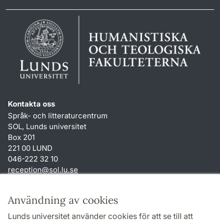
Kontakta oss
Språk- och litteraturcentrum
SOL, Lunds universitet
Box 201
221 00 LUND
046-222 32 10
reception
@
sol.lu
.
se
Genvägar
Användning av cookies
Om webbplatsen och cookies
Lunds universitet använder cookies för att se till att