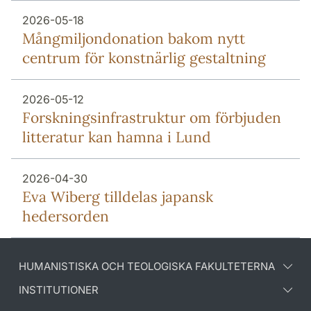
2026-05-18
Mång­miljon­donation bakom nytt
centrum för konstnärlig gestaltning
2026-05-12
Forsknings­infrastruktur om förbjuden
litteratur kan hamna i Lund
2026-04-30
Eva Wiberg tilldelas japansk
hedersorden
HUMANISTISKA OCH TEOLOGISKA FAKULTETERNA
INSTITUTIONER