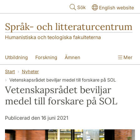
Hoppa till huvudinnehåll
Sök
English website
Språk- och litteraturcentrum
Humanistiska och teologiska fakulteterna
Utbildning
Forskning
Ämnen
Mer
SOL-husen
Kontakt
Institutionen
Start
Nyheter
Vetenskapsrådet beviljar medel till forskare på SOL
översättning till svenska
Vetenskapsrådet beviljar
medel till forskare på SOL
Publicerad den 16 juni 2021