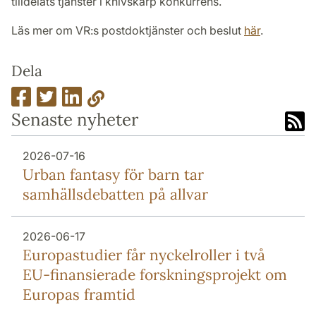
tilldelats tjänster i knivskarp konkurrens.
Läs mer om VR:s postdoktjänster och beslut
här
.
Dela
Senaste nyheter
2026-07-16
Urban fantasy för barn tar
samhällsdebatten på allvar
2026-06-17
Europa­studier får nyckel­roller i två
EU-finansierade forsknings­projekt om
Europas framtid