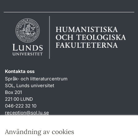
Kontakta oss
Språk- och litteraturcentrum
SOL, Lunds universitet
Box 201
221 00 LUND
046-222 32 10
reception
@
sol.lu
.
se
Genvägar
Användning av cookies
Om webbplatsen och cookies