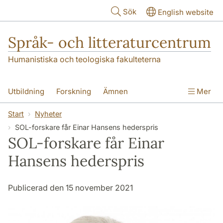
Hoppa till huvudinnehåll
Sök
English website
Språk- och litteraturcentrum
Humanistiska och teologiska fakulteterna
Utbildning
Forskning
Ämnen
Mer
SOL-husen
Kontakt
Institutionen
Start
Nyheter
SOL-forskare får Einar Hansens hederspris
översättning till svenska
SOL-forskare får Einar
Hansens hederspris
Publicerad den 15 november 2021