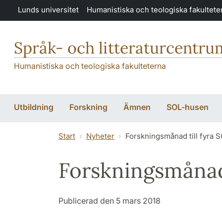
Hoppa till huvudinnehåll
Lunds universitet
Humanistiska och teologiska fakultete
Språk- och litteraturcentru
Humanistiska och teologiska fakulteterna
Utbildning
Forskning
Ämnen
SOL-husen
Start
Nyheter
Forskningsmånad till fyra 
Forskningsmånad 
Publicerad den 5 mars 2018