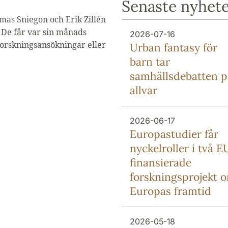
Senaste nyhet
omas Sniegon och Erik Zillén
. De får var sin månads
2026-07-16
 forskningsansökningar eller
Urban fantasy för
barn tar
samhällsdebatten p
allvar
2026-06-17
Europa­studier får
nyckel­roller i två E
finansierade
forsknings­projekt 
Europas framtid
2026-05-18