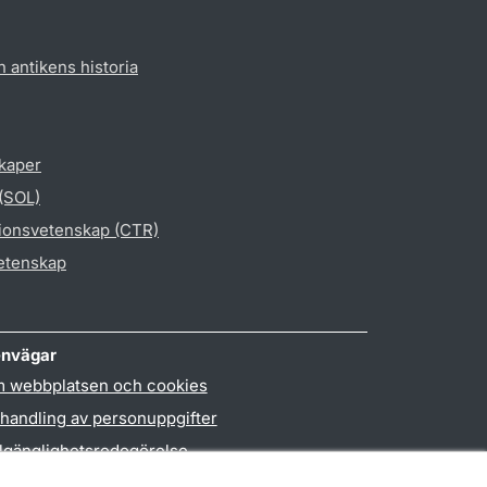
h antikens historia
skaper
 (SOL)
gionsvetenskap (CTR)
vetenskap
nvägar
 webbplatsen och cookies
handling av personuppgifter
llgänglighetsredogörelse
PO3-login