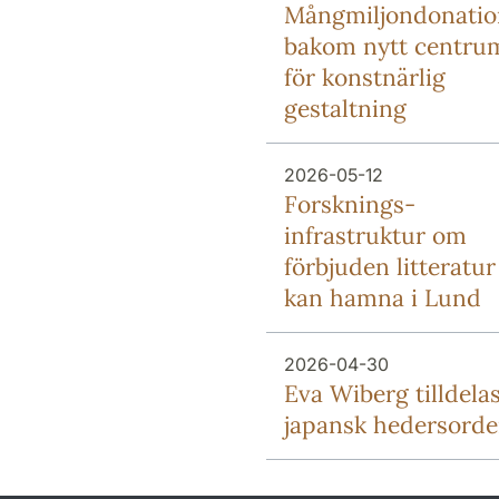
Mång­miljon­donati
bakom nytt centru
för konstnärlig
gestaltning
2026-05-12
Forsknings­
infrastruktur om
förbjuden litteratur
kan hamna i Lund
2026-04-30
Eva Wiberg tilldela
japansk hedersord