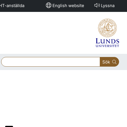
HT-anställda
English website
Lyssna
Sök