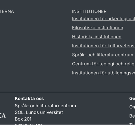
TERNA
INSTITUTIONER
Institutionen för arkeologi oc
Filosofiska institutionen
Historiska institutionen
Institutionen för kulturveten
Språk- och litteraturcentrum
Centrum för teologi och reli
Institutionen för utbildnings
Kontakta oss
Ge
Språk- och litteraturcentrum
Om
SOL, Lunds universitet
Be
Box 201
Ti
221 00 LUND
046-222 32 10
TY