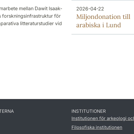
amarbete mellan Dawit Isaak-
2026-04-22
Miljondonation till
 forskningsinfrastruktur för
arativa litteraturstudier vid
arabiska i Lund
TERNA
INSTITUTIONER
Institutionen för arkeologi oc
Filosofiska institutionen