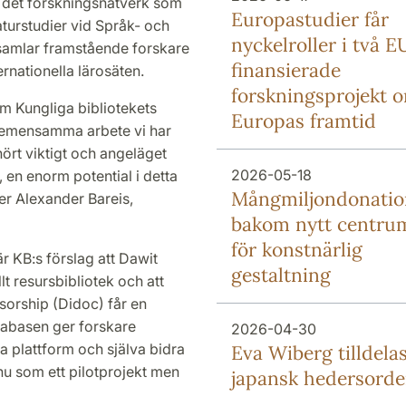
ll det forskningsnätverk som
Europa­studier får
turstudier vid Språk- och
nyckel­roller i två E
t samlar framstående forskare
finansierade
rnationella lärosäten.
forsknings­projekt 
m Kungliga bibliotekets
Europas framtid
t gemensamma arbete vi har
rhört viktigt och angeläget
2026-05-18
, en enorm potential i detta
Mång­miljon­donati
ger Alexander Bareis,
bakom nytt centru
för konstnärlig
är KB:s förslag att Dawit
gestaltning
llt resursbibliotek och att
orship (Didoc) får en
atabasen ger forskare
2026-04-30
a plattform och själva bidra
Eva Wiberg tilldela
nu som ett pilotprojekt men
japansk hedersord