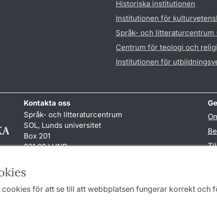
Historiska institutionen
Institutionen för kulturveten
Språk- och litteraturcentrum
Centrum för teologi och reli
Institutionen för utbildnings
Kontakta oss
Ge
Språk- och litteraturcentrum
Om
SOL, Lunds universitet
Be
Box 201
Ti
221 00 LUND
046-222 32 10
TY
reception
@
sol.lu
.
se
okies
cookies för att se till att webbplatsen fungerar korrekt och fö
Samarbeten och nätverk