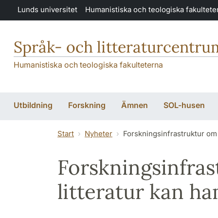
Hoppa till huvudinnehåll
Lunds universitet
Humanistiska och teologiska fakultete
Språk- och litteraturcentru
Humanistiska och teologiska fakulteterna
Utbildning
Forskning
Ämnen
SOL-husen
Start
Nyheter
Forsknings­infrastruktur om
Forsknings­infra
litteratur kan h