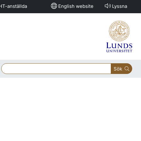
HT-anställda
English website
Lyssna
Sök