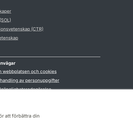
skaper
 (SOL)
gionsvetenskap (CTR)
vetenskap
nvägar
 webbplatsen och cookies
handling av personuppgifter
llgänglighetsredogörelse
PO3-login
r att förbättra din