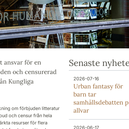
Senaste nyhet
t ansvar för en
juden och censurerad
2026-07-16
från Kungliga
Urban fantasy för
barn tar
samhällsdebatten p
kning om förbjuden litteratur
allvar
rbud och censur från hela
ärkta resurser för flera
2026-06-17