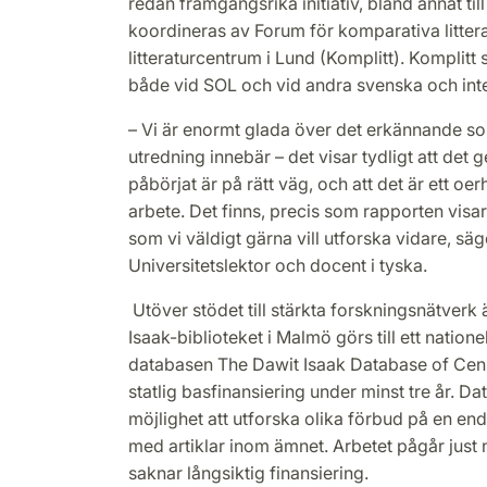
redan framgångsrika initiativ, bland annat ti
koordineras av Forum för komparativa littera
litteraturcentrum i Lund (Komplitt). Komplit
både vid SOL och vid andra svenska och inte
– Vi är enormt glada över det erkännande so
utredning innebär – det visar tydligt att de
påbörjat är på rätt väg, och att det är ett oe
arbete. Det finns, precis som rapporten visar
som vi väldigt gärna vill utforska vidare, sä
Universitetslektor och docent i tyska.
Utöver stödet till stärkta forskningsnätverk 
Isaak-biblioteket i Malmö görs till ett natione
databasen The Dawit Isaak Database of Cens
statlig basfinansiering under minst tre år. D
möjlighet att utforska olika förbud på en end
med artiklar inom ämnet. Arbetet pågår just 
saknar långsiktig finansiering.