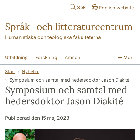
Hoppa till huvudinnehåll
Sök
English website
Språk- och litteraturcentrum
Humanistiska och teologiska fakulteterna
Utbildning
Forskning
Ämnen
Mer
SOL-husen
Kontakt
Institutionen
Start
Nyheter
Symposium och samtal med hedersdoktor Jason Diakité
översättning till svenska
Symposium och samtal med
hedersdoktor Jason Diakité
Publicerad den 15 maj 2023