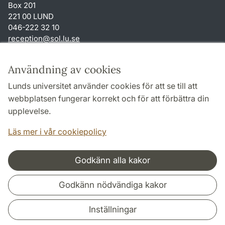
Box 201
221 00 LUND
046-222 32 10
reception
@
sol.lu
.
se
Genvägar
Användning av cookies
Om webbplatsen och cookies
Lunds universitet använder cookies för att se till att
Behandling av personuppgifter
webbplatsen fungerar korrekt och för att förbättra din
Tillgänglighetsredogörelse
upplevelse.
TYPO3-login
Läs mer i vår cookiepolicy
Godkänn alla kakor
Samarbeten och nätverk
Godkänn nödvändiga kakor
Inställningar