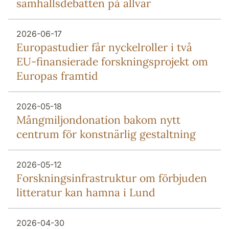
samhällsdebatten på allvar
2026-06-17
Europa­studier får nyckel­roller i två
EU-finansierade forsknings­projekt om
Europas framtid
2026-05-18
Mång­miljon­donation bakom nytt
centrum för konstnärlig gestaltning
2026-05-12
Forsknings­infrastruktur om förbjuden
litteratur kan hamna i Lund
2026-04-30