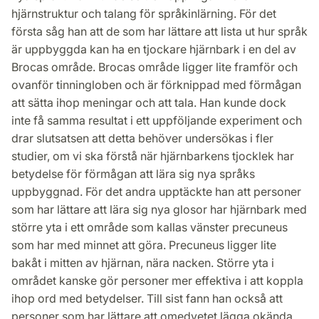
hjärnstruktur och talang för språkinlärning. För det
första såg han att de som har lättare att lista ut hur språk
är uppbyggda kan ha en tjockare hjärnbark i en del av
Brocas område. Brocas område ligger lite framför och
ovanför tinningloben och är förknippad med förmågan
att sätta ihop meningar och att tala. Han kunde dock
inte få samma resultat i ett uppföljande experiment och
drar slutsatsen att detta behöver undersökas i fler
studier, om vi ska förstå när hjärnbarkens tjocklek har
betydelse för förmågan att lära sig nya språks
uppbyggnad. För det andra upptäckte han att personer
som har lättare att lära sig nya glosor har hjärnbark med
större yta i ett område som kallas vänster precuneus
som har med minnet att göra. Precuneus ligger lite
bakåt i mitten av hjärnan, nära nacken. Större yta i
området kanske gör personer mer effektiva i att koppla
ihop ord med betydelser. Till sist fann han också att
personer som har lättare att omedvetet lägga okända