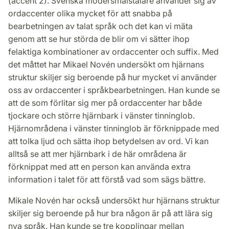
(accent 2). Svenska modersmålstalare använder sig av
ordaccenter olika mycket för att snabba på
bearbetningen av talat språk och det kan vi mäta
genom att se hur störda de blir om vi sätter ihop
felaktiga kombinationer av ordaccenter och suffix. Med
det måttet har Mikael Novén undersökt om hjärnans
struktur skiljer sig beroende på hur mycket vi använder
oss av ordaccenter i språkbearbetningen. Han kunde se
att de som förlitar sig mer på ordaccenter har både
tjockare och större hjärnbark i vänster tinninglob.
Hjärnområdena i vänster tinninglob är förknippade med
att tolka ljud och sätta ihop betydelsen av ord. Vi kan
alltså se att mer hjärnbark i de här områdena är
förknippat med att en person kan använda extra
information i talet för att förstå vad som sägs bättre.
Mikale Novén har också undersökt hur hjärnans struktur
skiljer sig beroende på hur bra någon är på att lära sig
nya språk. Han kunde se tre kopplingar mellan