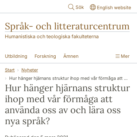
Hoppa till huvudinnehåll
Sök
English website
Språk- och litteraturcentrum
Humanistiska och teologiska fakulteterna
Utbildning
Forskning
Ämnen
Mer
SOL-husen
Kontakt
Institutionen
Start
Nyheter
Hur hänger hjärnans struktur ihop med vår förmåga att använda oss av och lära oss nya språk?
översättning till svenska
Hur hänger hjärnans struktur
ihop med vår förmåga att
använda oss av och lära oss
nya språk?