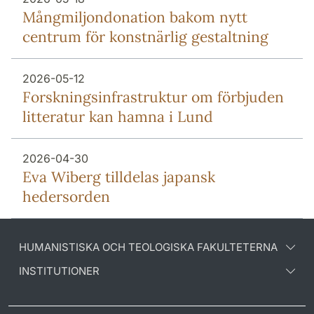
Mång­miljon­donation bakom nytt
centrum för konstnärlig gestaltning
2026-05-12
Forsknings­infrastruktur om förbjuden
litteratur kan hamna i Lund
2026-04-30
Eva Wiberg tilldelas japansk
hedersorden
HUMANISTISKA OCH TEOLOGISKA FAKULTETERNA
INSTITUTIONER