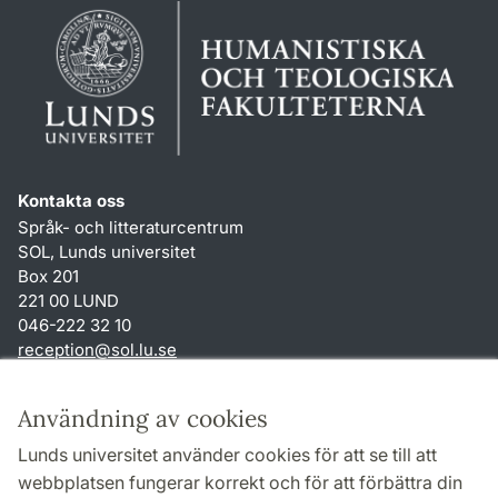
Kontakta oss
Språk- och litteraturcentrum
SOL, Lunds universitet
Box 201
221 00 LUND
046-222 32 10
reception
@
sol.lu
.
se
Genvägar
Användning av cookies
Om webbplatsen och cookies
Lunds universitet använder cookies för att se till att
Behandling av personuppgifter
webbplatsen fungerar korrekt och för att förbättra din