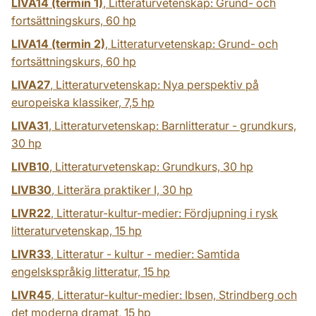
LIVA14 (termin 1)
, Litteraturvetenskap: Grund- och
fortsättningskurs,
60 hp
LIVA14 (termin 2)
, Litteraturvetenskap: Grund- och
fortsättningskurs,
60 hp
LIVA27
, Litteraturvetenskap: Nya perspektiv på
europeiska klassiker,
7,5 hp
LIVA31
, Litteraturvetenskap: Barnlitteratur - grundkurs,
30 hp
LIVB10
, Litteraturvetenskap: Grundkurs,
30 hp
LIVB30
, Litterära praktiker I,
30 hp
LIVR22
, Litteratur-kultur-medier: Fördjupning i rysk
litteraturvetenskap,
15 hp
LIVR33
, Litteratur - kultur - medier: Samtida
engelskspråkig litteratur,
15 hp
LIVR45
, Litteratur-kultur-medier: Ibsen, Strindberg och
det moderna dramat,
15 hp