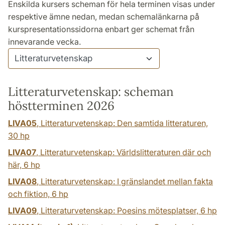
Enskilda kursers scheman för hela terminen visas under
respektive ämne nedan, medan schemalänkarna på
kurspresentationssidorna enbart ger schemat från
innevarande vecka.
Litteraturvetenskap: scheman
höstterminen 2026
LIVA05
, Litteraturvetenskap: Den samtida litteraturen,
30 hp
LIVA07
, Litteraturvetenskap: Världslitteraturen där och
här,
6 hp
LIVA08
, Litteraturvetenskap: I gränslandet mellan fakta
och fiktion,
6 hp
LIVA09
, Litteraturvetenskap: Poesins mötesplatser,
6 hp