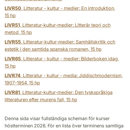
LIVR50
, Litteratur - kultur - medier: En introduktion,
15 hp
LIVR51
, Litteratur-kultur-medier: Litterär teori och
metod,
15 hp
LIVR55
, Litteratur-kultur-medier: Samhällskritik och
estetik i den samtida spanska romanen,
15 hp
LIVR65
, Litteratur - kultur - medier: Bilderboken idag,
15 hp
LIVR74
, Litteratur - kultur - media: Jiddischmodernism,
1907-1954,
15 hp
LIVR81
, Litteratur-kultur-medier: Den tyskspråkiga
litteraturen efter murens fall,
15 hp
Denna sida visar fullständiga scheman för kurser
höstterminen 2026. För en lista över terminens samtliga