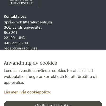
Kontakta oss
Språk- och litteraturcentrum
SOL, Lunds universitet
Box 201
221 00 LUND
046-222 32 10
reception
@
sol.lu
.
se
Genvägar
Användning av cookies
Om webbplatsen och cookies
Lunds universitet använder cookies för att se till att
Behandling av personuppgifter
webbplatsen fungerar korrekt och för att förbättra din
Tillgänglighetsredogörelse
upplevelse.
TYPO3-login
Läs mer i vår cookiepolicy
Godkänn alla kakor