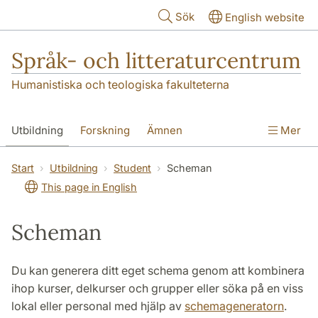
Hoppa till huvudinnehåll
Sök
English website
Språk- och litteraturcentrum
Humanistiska och teologiska fakulteterna
Utbildning
Forskning
Ämnen
Mer
SOL-husen
Kontakt
Institutionen
Start
Utbildning
Student
Scheman
This page in English
översättning till svenska
Scheman
Du kan generera ditt eget schema genom att kombinera
ihop kurser, delkurser och grupper eller söka på en viss
lokal eller personal med hjälp av
schemageneratorn
.