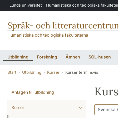
Hoppa till huvudinnehåll
Lunds universitet
Humanistiska och teologiska fakultete
Språk- och litteraturcentru
Humanistiska och teologiska fakulteterna
Utbildning
Forskning
Ämnen
SOL-husen
Start
Utbildning
Kurser
Kurser terminsvis
Kurs
Antagen till utbildning
Kurser