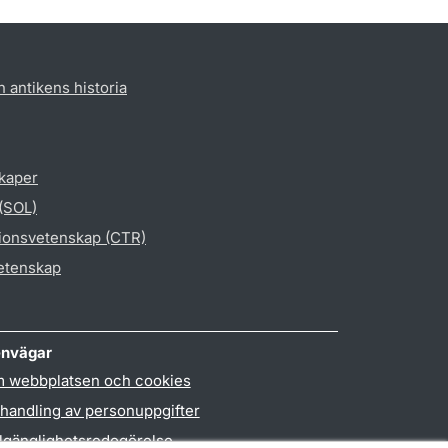
h antikens historia
skaper
 (SOL)
gionsvetenskap (CTR)
vetenskap
nvägar
 webbplatsen och cookies
handling av personuppgifter
llgänglighetsredogörelse