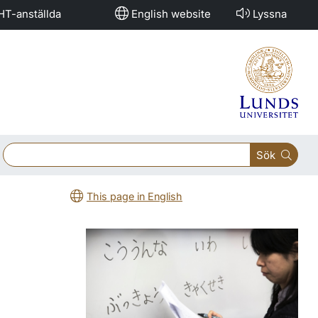
HT-anställda
English website
Lyssna
Sök
This page in English