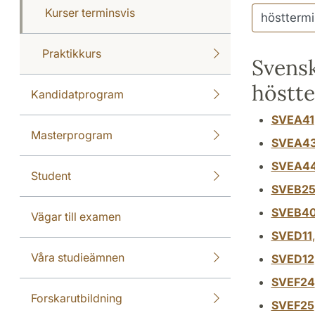
Kurser terminsvis
Praktikkurs
Svensk
höstt
Kandidatprogram
SVEA41
Masterprogram
SVEA4
SVEA4
Student
SVEB2
SVEB4
Vägar till examen
SVED11
Våra studieämnen
SVED12
SVEF24
Forskarutbildning
SVEF25