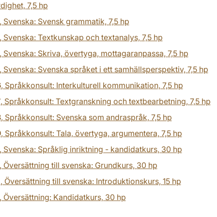
rdighet,
7,5 hp
, Svenska: Svensk grammatik,
7,5 hp
, Svenska: Textkunskap och textanalys,
7,5 hp
, Svenska: Skriva, övertyga, mottagaranpassa,
7,5 hp
, Svenska: Svenska språket i ett samhällsperspektiv,
7,5 hp
6
, Språkkonsult: Interkulturell kommunikation,
7,5 hp
7
, Språkkonsult: Textgranskning och textbearbetning,
7,5 hp
8
, Språkkonsult: Svenska som andraspråk,
7,5 hp
9
, Språkkonsult: Tala, övertyga, argumentera,
7,5 hp
, Svenska: Språklig inriktning - kandidatkurs,
30 hp
, Översättning till svenska: Grundkurs,
30 hp
1
, Översättning till svenska: Introduktionskurs,
15 hp
, Översättning: Kandidatkurs,
30 hp