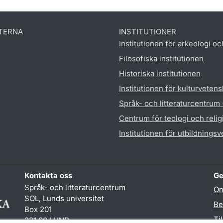
TERNA
INSTITUTIONER
Institutionen för arkeologi oc
Filosofiska institutionen
Historiska institutionen
Institutionen för kulturveten
Språk- och litteraturcentrum
Centrum för teologi och reli
Institutionen för utbildnings
Kontakta oss
Ge
Språk- och litteraturcentrum
Om
SOL, Lunds universitet
Be
Box 201
Ti
221 00 LUND