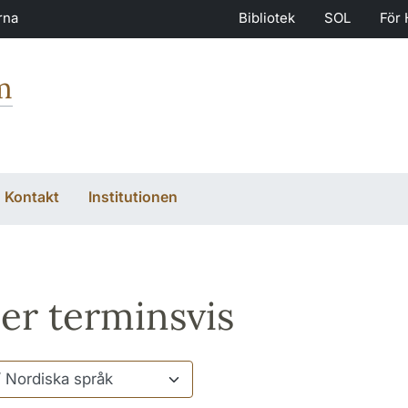
rna
Bibliotek
SOL
För 
m
Kontakt
Institutionen
er terminsvis