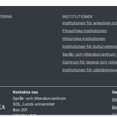
TERNA
INSTITUTIONER
Institutionen för arkeologi oc
Filosofiska institutionen
Historiska institutionen
Institutionen för kulturveten
Språk- och litteraturcentrum
Centrum för teologi och reli
Institutionen för utbildnings
Kontakta oss
Ge
Språk- och litteraturcentrum
Om
SOL, Lunds universitet
Be
Box 201
Ti
221 00 LUND