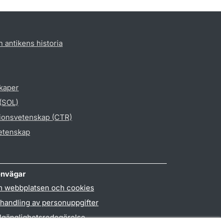
h antikens historia
skaper
 (SOL)
gionsvetenskap (CTR)
vetenskap
nvägar
 webbplatsen och cookies
handling av personuppgifter
llgänglighetsredogörelse