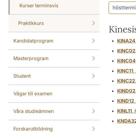
Kurser terminsvis
Praktikkurs
Kinesi
Kandidatprogram
KINA24
KINC02
Masterprogram
KINC04
KINC11
,
Student
KINC22
KIND02
Vägar till examen
KIND12
KINL11
,
Våra studieämnen
KNDA3
Forskarutbildning