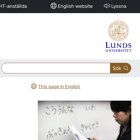
HT-anställda
English website
Lyssna
Sök
This page in English