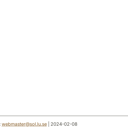
:
webmaster
@
sol.lu
.
se
| 2024-02-08