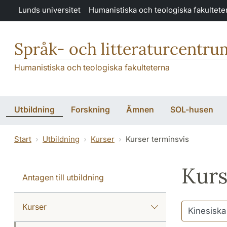
Hoppa till huvudinnehåll
Lunds universitet
Humanistiska och teologiska fakultete
Språk- och litteraturcentru
Humanistiska och teologiska fakulteterna
Utbildning
Forskning
Ämnen
SOL-husen
Start
Utbildning
Kurser
Kurser terminsvis
Kurs
Antagen till utbildning
Kurser