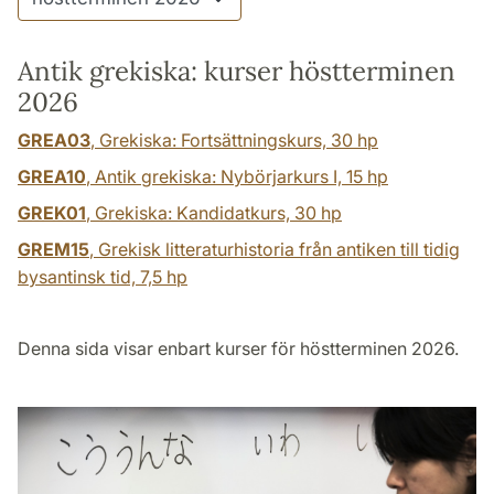
Antik grekiska: kurser höstterminen
2026
GREA03
, Grekiska: Fortsättningskurs,
30 hp
GREA10
, Antik grekiska: Nybörjarkurs I,
15 hp
GREK01
, Grekiska: Kandidatkurs,
30 hp
GREM15
, Grekisk litteraturhistoria från antiken till tidig
bysantinsk tid,
7,5 hp
Denna sida visar enbart kurser för höstterminen 2026.