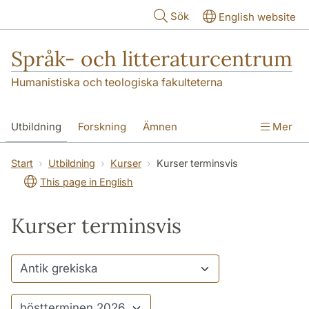
Hoppa till huvudinnehåll
Sök
English website
Språk- och litteraturcentrum
Humanistiska och teologiska fakulteterna
Utbildning
Forskning
Ämnen
Mer
SOL-husen
Kontakt
Institutionen
Start
Utbildning
Kurser
Kurser terminsvis
This page in English
översättning till svenska
Kurser terminsvis