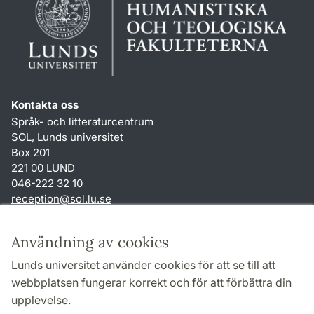
Kontakta oss
Språk- och litteraturcentrum
SOL, Lunds universitet
Box 201
221 00 LUND
046-222 32 10
reception
@
sol.lu
.
se
Genvägar
Användning av cookies
Om webbplatsen och cookies
Lunds universitet använder cookies för att se till att
Behandling av personuppgifter
webbplatsen fungerar korrekt och för att förbättra din
Tillgänglighetsredogörelse
upplevelse.