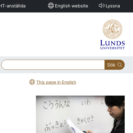
HT-anställda
English website
Lyssna
Sök
This page in English