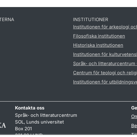
TERNA
INSTITUTIONER
Institutionen för arkeologi oc
Filosofiska institutionen
Historiska institutionen
Institutionen för kulturveten
Språk- och litteraturcentrum
Centrum för teologi och reli
Institutionen för utbildnings
Kontakta oss
Ge
Språk- och litteraturcentrum
Om
SOL, Lunds universitet
Be
Box 201
Ti
221 00 LUND