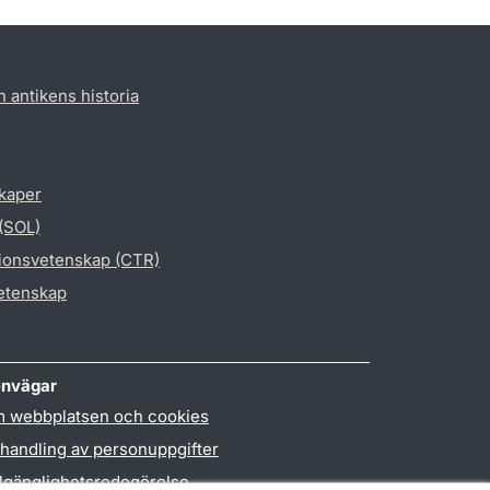
h antikens historia
skaper
 (SOL)
gionsvetenskap (CTR)
vetenskap
nvägar
 webbplatsen och cookies
handling av personuppgifter
llgänglighetsredogörelse