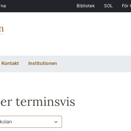
rna
Bibliotek
SOL
För 
m
Kontakt
Institutionen
er terminsvis