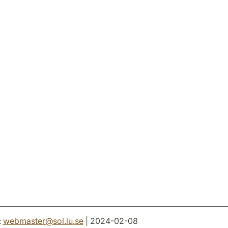
:
webmaster
@
sol.lu
.
se
| 2024-02-08