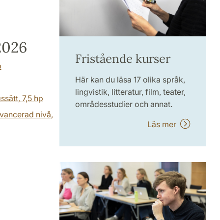
2026
Fristående kurser
p
Här kan du läsa 17 olika språk,
lingvistik, litteratur, film, teater,
gssätt,
7,5 hp
områdesstudier och annat.
avancerad nivå,
Läs mer