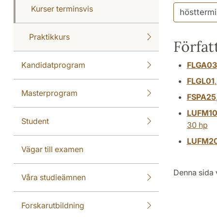
Kurser terminsvis
Praktikkurs
Förfat
Kandidatprogram
FLGA03
FLGL01
Masterprogram
FSPA25
LUFM1
Student
30 hp
LUFM2
Vägar till examen
Denna sida 
Våra studieämnen
Forskarutbildning