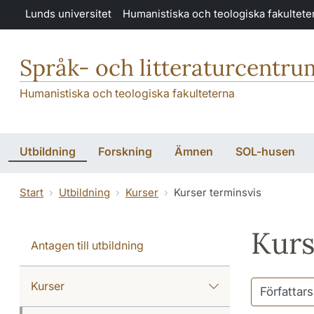
Hoppa till huvudinnehåll
Lunds universitet
Humanistiska och teologiska fakultete
Språk- och litteraturcentru
Humanistiska och teologiska fakulteterna
Utbildning
Forskning
Ämnen
SOL-husen
Start
Utbildning
Kurser
Kurser terminsvis
Kurs
Antagen till utbildning
Kurser