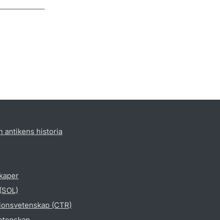
h antikens historia
skaper
 (SOL)
gionsvetenskap (CTR)
vetenskap