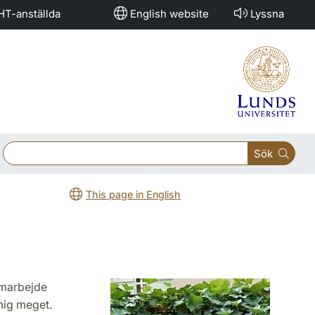
HT-anställda
English website
Lyssna
Sök
This page in English
amarbejde
mig meget.