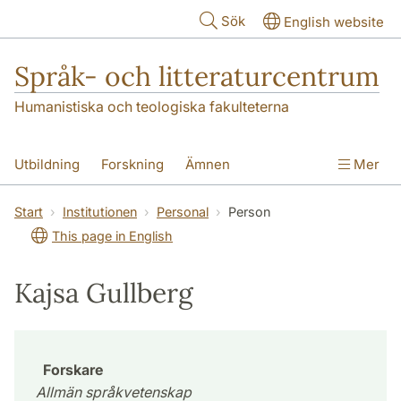
Hoppa till huvudinnehåll
Sök
English website
Språk- och litteraturcentrum
Humanistiska och teologiska fakulteterna
Utbildning
Forskning
Ämnen
Mer
SOL-husen
Kontakt
Institutionen
Start
Institutionen
Personal
Person
This page in English
översättning till svenska
Kajsa Gullberg
Forskare
Allmän språkvetenskap