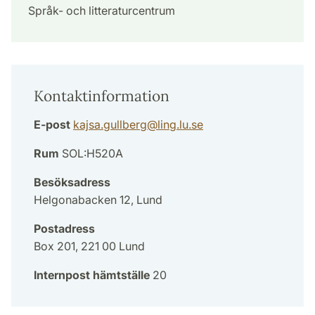
Språk- och litteraturcentrum
Kontaktinformation
E-post
kajsa.gullberg
@
ling.lu
.
se
Rum
SOL:H520A
Besöksadress
Helgonabacken 12, Lund
Postadress
Box 201, 221 00 Lund
Internpost hämtställe
20