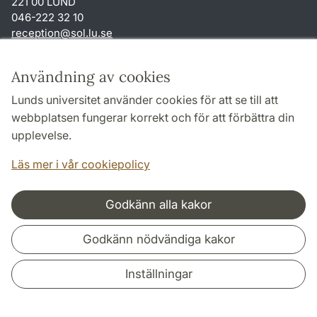
221 00 LUND
046-222 32 10
reception
@
sol.lu
.
se
Genvägar
Användning av cookies
Om webbplatsen och cookies
Lunds universitet använder cookies för att se till att
Behandling av personuppgifter
webbplatsen fungerar korrekt och för att förbättra din
Tillgänglighetsredogörelse
upplevelse.
TYPO3-login
Läs mer i vår cookiepolicy
Godkänn alla kakor
Samarbeten och nätverk
Godkänn nödvändiga kakor
Inställningar