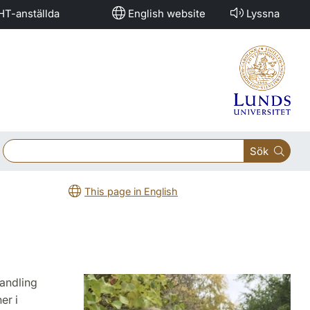
HT-anställda
English website
Lyssna
Sök
This page in English
handling
er i