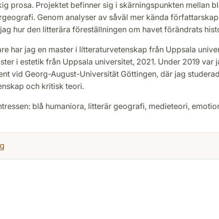
ig prosa. Projektet befinner sig i skärningspunkten mellan b
turgeografi. Genom analyser av såväl mer kända författarska
jag hur den litterära föreställningen om havet förändrats histo
re har jag en master i litteraturvetenskap från Uppsala univer
ter i estetik från Uppsala universitet, 2021. Under 2019 var 
ent vid Georg-August-Universität Göttingen, där jag studera
enskap och kritisk teori.
tressen: blå humaniora, litterär geografi, medieteori, emotion
g