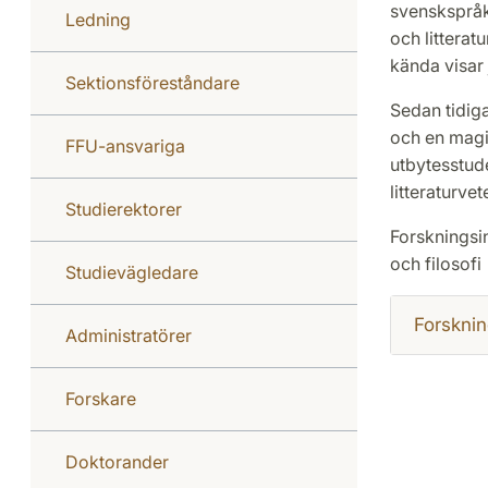
svenskspråk
Ledning
och littera
kända visar 
Sektionsföreståndare
Sedan tidiga
och en magis
FFU-ansvariga
utbytesstud
litteraturvet
Studierektorer
Forskningsin
och filosofi
Studievägledare
Forsknin
Administratörer
Forskare
Doktorander