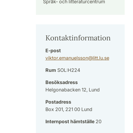
Språk- och litteraturcentrum
Kontaktinformation
E-post
viktor.emanuelsson
@
litt.lu
.
se
Rum
SOL:H224
Besöksadress
Helgonabacken 12, Lund
Postadress
Box 201, 221 00 Lund
Internpost hämtställe
20