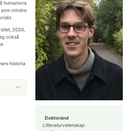
lå humaniora
p som mindre
riskt.
sitet, 2020,
jag också
de
ers historia
Doktorand
Litteraturvetenskap