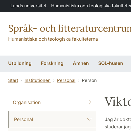
Hoppa till huvudinnehåll
Lunds universitet
Humanistiska och teologiska fakultete
Språk- och litteraturcentru
Humanistiska och teologiska fakulteterna
Utbildning
Forskning
Ämnen
SOL-husen
Start
Institutionen
Personal
Person
Vikt
Organisation
Personal
Jag är dokto
studerar ja