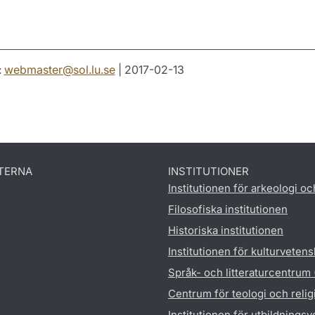
:
webmaster
@
sol.lu
.
se
| 2017-02-13
TERNA
INSTITUTIONER
Institutionen för arkeologi oc
Filosofiska institutionen
Historiska institutionen
Institutionen för kulturveten
Språk- och litteraturcentrum
Centrum för teologi och reli
Institutionen för utbildnings