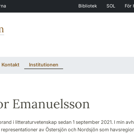
rna
Bibliotek
SOL
För 
m
Kontakt
Institutionen
or Emanuelsson
rand i litteraturvetenskap sedan 1 september 2021. I min av
g representationer av Östersjön och Nordsjön som havsregion