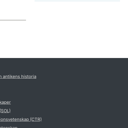
h antikens historia
skaper
 (SOL)
gionsvetenskap (CTR)
vetenskap