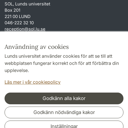
SOL, Lunds universitet
Box 201
221 00 LUND
046-222 32 10
reception
@
sol.lu
.
se
Genvägar
Användning av cookies
Om webbplatsen och cookies
Lunds universitet använder cookies för att se till att
Behandling av personuppgifter
webbplatsen fungerar korrekt och för att förbättra din
Tillgänglighetsredogörelse
upplevelse.
TYPO3-login
Läs mer i vår cookiepolicy
Godkänn alla kakor
Samarbeten och nätverk
Godkänn nödvändiga kakor
Inställningar