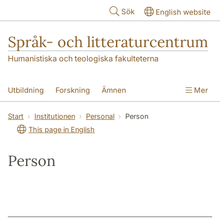
Hoppa till huvudinnehåll
Sök
English website
Språk- och litteraturcentrum
Humanistiska och teologiska fakulteterna
Utbildning
Forskning
Ämnen
Mer
SOL-husen
Kontakt
Institutionen
Start
Institutionen
Personal
Person
This page in English
översättning till svenska
Person