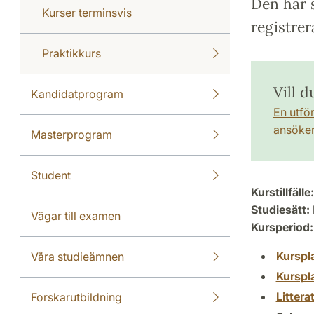
Den här s
Kurser terminsvis
registrer
Praktikkurs
Vill d
Kandidatprogram
En utfö
ansöker 
Masterprogram
Student
Kurstillfälle:
Studiesätt:
Vägar till examen
Kursperiod:
Kurspl
Våra studieämnen
Kurspl
Littera
Forskarutbildning