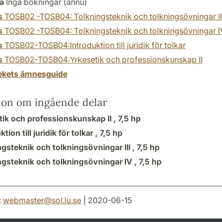
a
Inga bokningar (ännu)
s
TOSB02 -TOSB04: Tolkningsteknik och tolkningsövningar II
s
TOSB02 -TOSB04: Tolkningsteknik och tolkningsövningar I
s
TOSB02-TOSB04:Introduktion till juridik för tolkar
s
TOSB02-TOSB04:Yrkesetik och professionskunskap II
tekets ämnesguide
ion om ingående delar
tik och professionskunskap II ,
7,5 hp
tion till juridik för tolkar ,
7,5 hp
gsteknik och tolkningsövningar III ,
7,5 hp
ngsteknik och tolkningsövningar IV ,
7,5 hp
:
webmaster
@
sol.lu
.
se
| 2020-06-15