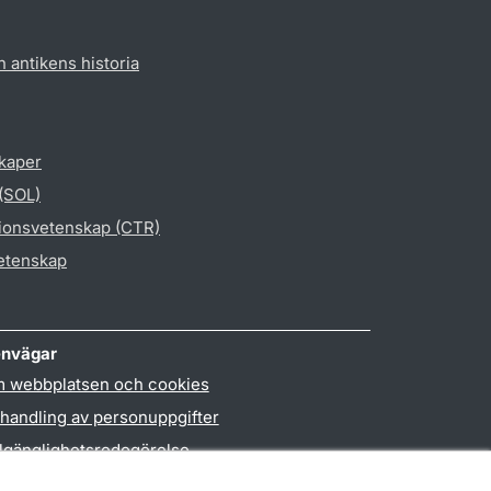
h antikens historia
skaper
 (SOL)
gionsvetenskap (CTR)
vetenskap
nvägar
 webbplatsen och cookies
handling av personuppgifter
llgänglighetsredogörelse
PO3-login