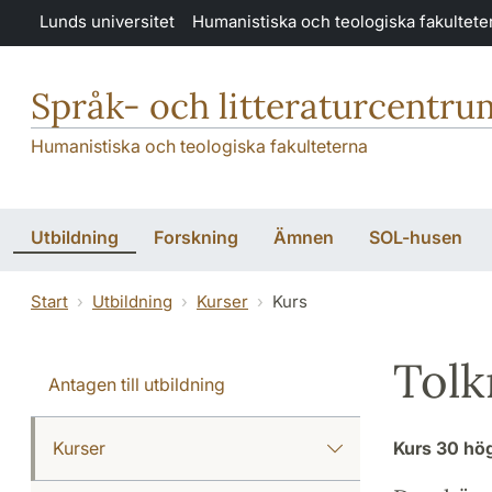
Hoppa till huvudinnehåll
Lunds universitet
Humanistiska och teologiska fakultete
Språk- och litteraturcentru
Humanistiska och teologiska fakulteterna
Utbildning
Forskning
Ämnen
SOL-husen
Start
Utbildning
Kurser
Kurs
Tolkn
Antagen till utbildning
Kurser
Kurs
30 hö