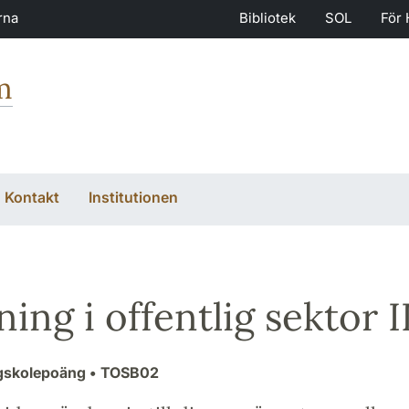
rna
Bibliotek
SOL
För 
m
Kontakt
Institutionen
ing i offentlig sektor I
gskolepoäng
• TOSB02