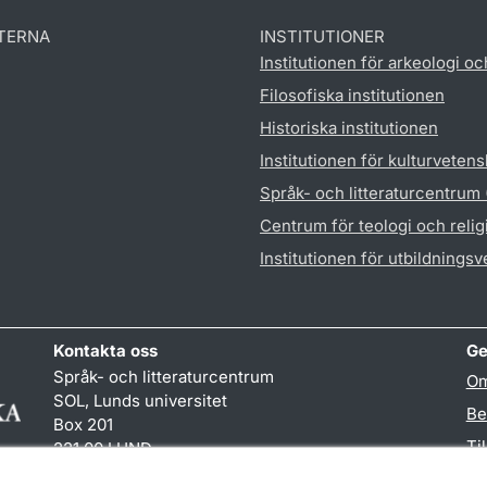
TERNA
INSTITUTIONER
Institutionen för arkeologi oc
Filosofiska institutionen
Historiska institutionen
Institutionen för kulturveten
Språk- och litteraturcentrum
Centrum för teologi och reli
Institutionen för utbildnings
Kontakta oss
Ge
Språk- och litteraturcentrum
Om
SOL, Lunds universitet
Be
Box 201
Ti
221 00 LUND
046-222 32 10
TY