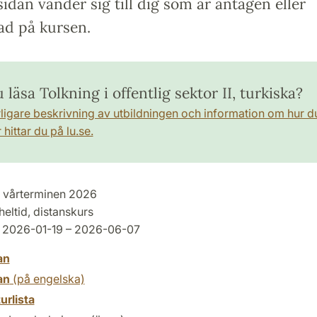
idan vänder sig till dig som är antagen eller
ad på kursen.
u läsa Tolkning i offentlig sektor II, turkiska?
rligare beskrivning av utbildningen och information om hur d
hittar du på lu.se.
vårterminen 2026
heltid, distanskurs
2026-01-19 – 2026-06-07
an
an
(på engelska)
turlista