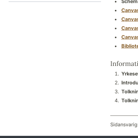
Schem
Canva
Canva
Canva
Canva
Biblio
Informat
Yrkese
Introduk
Tolknin
Tolkni
Sidansvarig