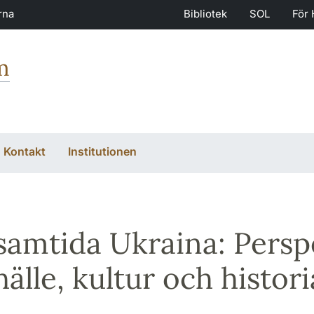
rna
Bibliotek
SOL
För 
m
Kontakt
Institutionen
samtida Ukraina: Perspe
älle, kultur och histori