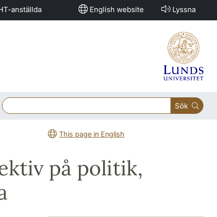
HT-anställda
English website
Lyssna
Sök
This page in English
ktiv på politik,
a