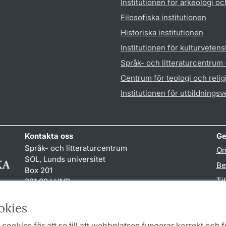
Institutionen för arkeologi oc
Filosofiska institutionen
Historiska institutionen
Institutionen för kulturveten
Språk- och litteraturcentrum
Centrum för teologi och reli
Institutionen för utbildnings
Kontakta oss
Ge
Språk- och litteraturcentrum
Om
SOL, Lunds universitet
Be
Box 201
Ti
221 00 LUND
046-222 32 10
TY
reception
@
sol.lu
.
se
okies
cookies för att se till att webbplatsen fungerar korrekt och fö