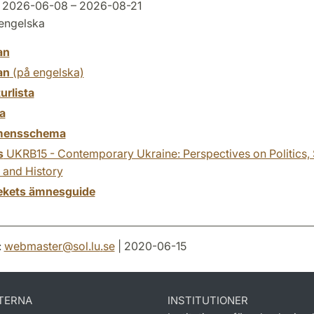
2026-06-08 – 2026-08-21
engelska
an
an
(på engelska)
turlista
a
mensschema
s
UKRB15 - Contemporary Ukraine: Perspectives on Politics, 
 and History
tekets ämnesguide
:
webmaster
@
sol.lu
.
se
| 2020-06-15
TERNA
INSTITUTIONER