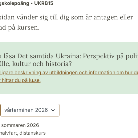
ögskolepoäng
• UKRB15
idan vänder sig till dig som är antagen eller
ad på kursen.
u läsa Det samtida Ukraina: Perspektiv på polit
le, kultur och historia?
rligare beskrivning av utbildningen och information om hur d
hittar du på lu.se.
sommaren 2026
halvfart, distanskurs