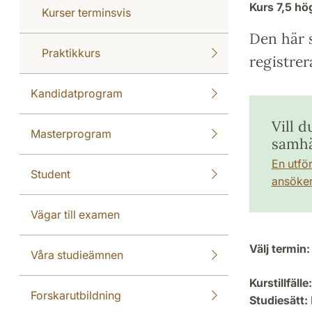
Kurs
7,5 h
Kurser terminsvis
Den här s
Praktikkurs
registrer
Kandidatprogram
Vill d
Masterprogram
samhäl
En utfö
Student
ansöker 
Vägar till examen
Välj termin:
Våra studieämnen
Kurstillfälle:
Forskarutbildning
Studiesätt: