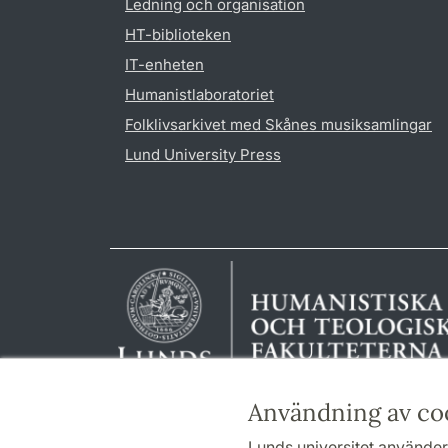
Ledning och organisation
HT-biblioteken
IT-enheten
Humanistlaboratoriet
Folklivsarkivet med Skånes musiksamlingar
Lund University Press
Användning av co
Lunds universitet använder 