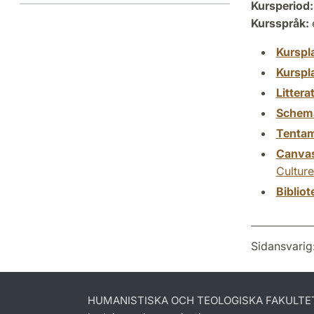
Kursperiod:
Kursspråk:
Kurspl
Kurspl
Littera
Schem
Tenta
Canva
Culture
Biblio
Sidansvarig
HUMANISTISKA OCH TEOLOGISKA FAKULTE