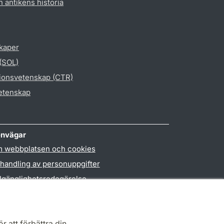
h antikens historia
skaper
 (SOL)
gionsvetenskap (CTR)
vetenskap
nvägar
 webbplatsen och cookies
handling av personuppgifter
llgänglighetsredogörelse
PO3-login
r att förbättra din