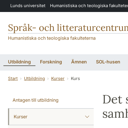
Hoppa till huvudinnehåll
Lunds universitet
Humanistiska och teologiska fakultete
Språk- och litteraturcentru
Humanistiska och teologiska fakulteterna
Utbildning
Forskning
Ämnen
SOL-husen
Start
Utbildning
Kurser
Kurs
Det 
Antagen till utbildning
samh
Kurser