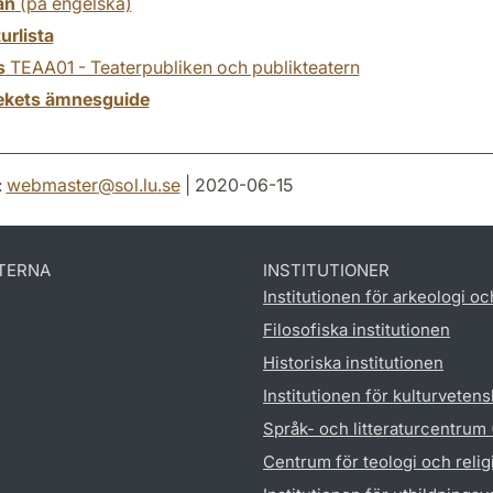
an
(på engelska)
turlista
s
TEAA01 - Teaterpubliken och publikteatern
tekets ämnesguide
:
webmaster
@
sol.lu
.
se
| 2020-06-15
TERNA
INSTITUTIONER
Institutionen för arkeologi oc
Filosofiska institutionen
Historiska institutionen
Institutionen för kulturveten
Språk- och litteraturcentrum
Centrum för teologi och reli