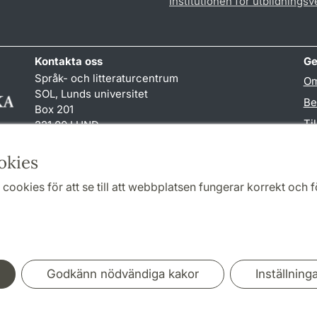
Institutionen för utbildnings
Kontakta oss
Ge
Språk- och litteraturcentrum
Om
SOL, Lunds universitet
Be
Box 201
Ti
221 00 LUND
046-222 32 10
TY
reception
@
sol.lu
.
se
okies
cookies för att se till att webbplatsen fungerar korrekt och fö
Samarbeten och nätverk
Godkänn nödvändiga kakor
Inställning