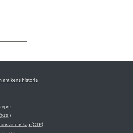
h antikens historia
skaper
 (SOL)
gionsvetenskap (CTR)