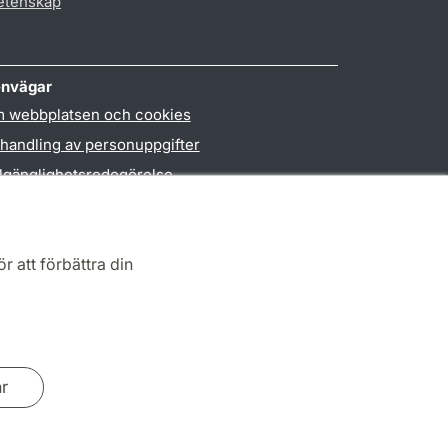
vetenskap
nvägar
 webbplatsen och cookies
handling av personuppgifter
llgänglighetsredogörelse
PO3-login
r att förbättra din
ar