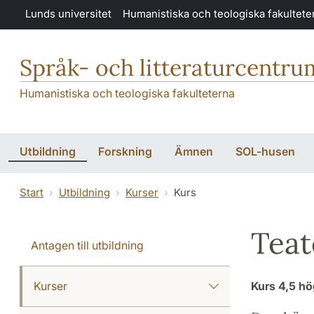
Hoppa till huvudinnehåll
Lunds universitet
Humanistiska och teologiska fakultete
Språk- och litteraturcentru
Humanistiska och teologiska fakulteterna
Utbildning
Forskning
Ämnen
SOL-husen
Start
Utbildning
Kurser
Kurs
Teat
Antagen till utbildning
Kurser
Kurs
4,5 h