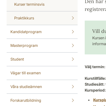
Den här s
Kurser terminsvis
registrer
Praktikkurs
Vill 
Kandidatprogram
Kursen i
informat
Masterprogram
Student
Välj termin:
Vägar till examen
Kurstillfälle:
Studiesätt:
Våra studieämnen
Kursperiod:
Kurspl
Forskarutbildning