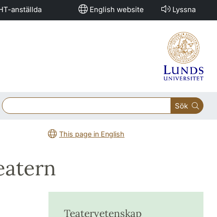
HT-anställda
English website
Lyssna
Sök
This page in English
eatern
Teatervetenskap