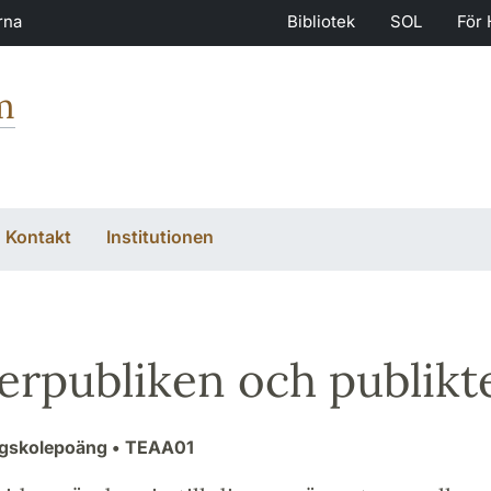
rna
Bibliotek
SOL
För 
m
Kontakt
Institutionen
erpubliken och publikt
ögskolepoäng
• TEAA01