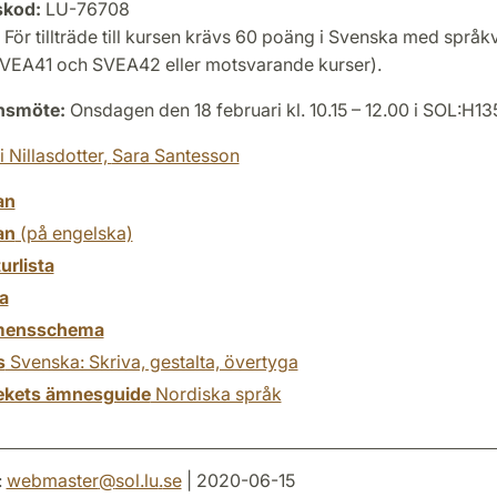
skod:
LU-76708
För tillträde till kursen krävs 60 poäng i Svenska med språk
(SVEA41 och SVEA42 eller motsvarande kurser).
onsmöte:
Onsdagen den 18 februari kl. 10.15 – 12.00 i SOL:H13
i Nillasdotter,
Sara Santesson
an
an
(på engelska)
turlista
a
mensschema
s
Svenska: Skriva, gestalta, övertyga
tekets ämnesguide
Nordiska språk
:
webmaster
@
sol.lu
.
se
| 2020-06-15