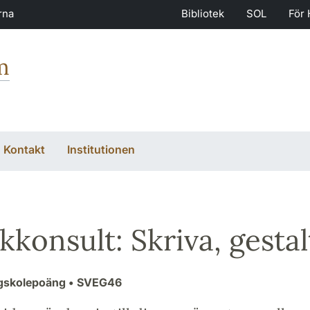
rna
Bibliotek
SOL
För 
m
Kontakt
Institutionen
kkonsult: Skriva, gestal
ögskolepoäng
• SVEG46