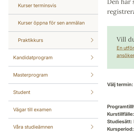
Den här s
Kurser terminsvis
registrer
Kurser öppna för sen anmälan
Vill d
Praktikkurs
En utfö
ansöker 
Kandidatprogram
Masterprogram
Välj termin:
Student
Programtill
Vägar till examen
Kurstillfälle:
Studiesätt:
Våra studieämnen
Kursperiod: