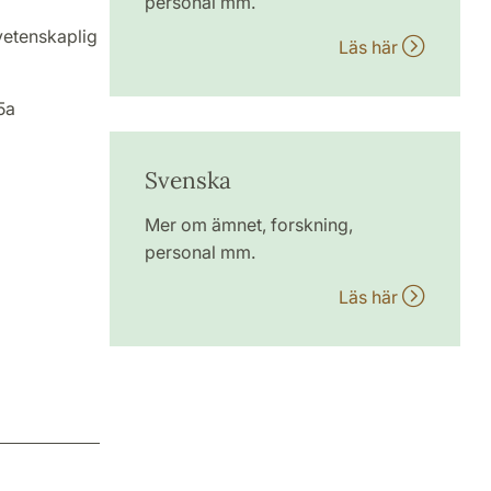
personal mm.
vetenskaplig
Läs här
5a
Svenska
Mer om ämnet, forskning,
personal mm.
Läs här