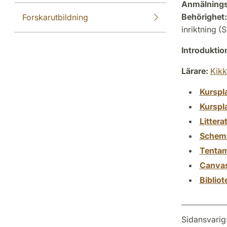
Anmälning
Behörighet:
Forskarutbildning
inriktning 
Introdukti
Lärare:
Kikk
Kurspl
Kurspl
Littera
Schem
Tenta
Canva
Biblio
Sidansvarig