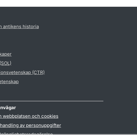
h antikens historia
skaper
 (SOL)
gionsvetenskap (CTR)
vetenskap
nvägar
 webbplatsen och cookies
handling av personuppgifter
llgänglighetsredogörelse