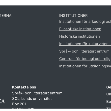
TERNA
INSTITUTIONER
Institutionen för arkeologi oc
Filosofiska institutionen
Historiska institutionen
Institutionen för kulturveten
Språk- och litteraturcentrum
Centrum för teologi och reli
Institutionen för utbildnings
Kontakta oss
Ge
Språk- och litteraturcentrum
Om
SOL, Lunds universitet
Be
Box 201
Ti
221 00 LUND