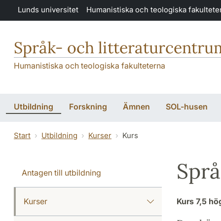
Hoppa till huvudinnehåll
Lunds universitet
Humanistiska och teologiska fakultete
Språk- och litteraturcentru
Humanistiska och teologiska fakulteterna
Utbildning
Forskning
Ämnen
SOL-husen
Start
Utbildning
Kurser
Kurs
Språ
Antagen till utbildning
Kurser
Kurs
7,5 h