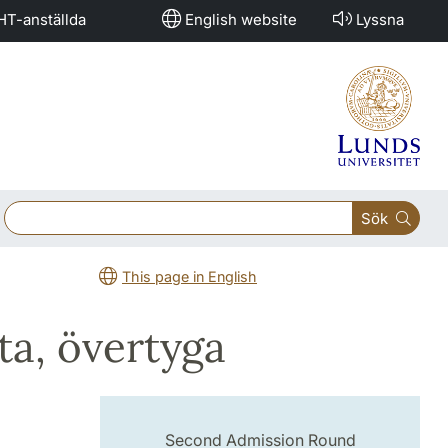
HT-anställda
English website
Lyssna
Sök
This page in English
ta, övertyga
Second Admission Round