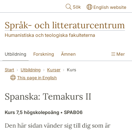
Hoppa till huvudinnehåll
Sök
English website
Språk- och litteraturcentrum
Humanistiska och teologiska fakulteterna
Utbildning
Forskning
Ämnen
Mer
SOL-husen
Kontakt
Institutionen
Start
Utbildning
Kurser
Kurs
This page in English
översättning till svenska
Spanska: Temakurs II
Kurs
7,5 högskolepoäng
• SPAB06
Den här sidan vänder sig till dig som är