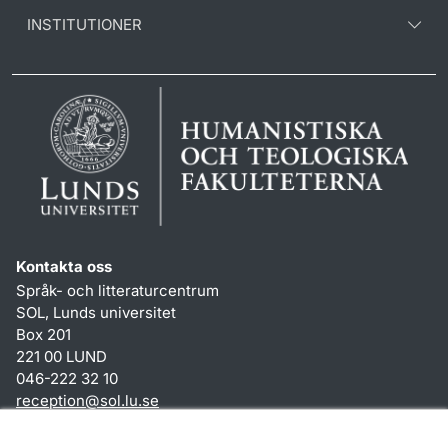
INSTITUTIONER
Kontakta oss
Språk- och litteraturcentrum
SOL, Lunds universitet
Box 201
221 00 LUND
046-222 32 10
reception
@
sol.lu
.
se