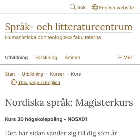
Hoppa till huvudinnehåll
Sök
English website
Språk- och litteraturcentrum
Humanistiska och teologiska fakulteterna
Utbildning
Forskning
Ämnen
Mer
SOL-husen
Kontakt
Institutionen
Start
Utbildning
Kurser
Kurs
This page in English
översättning till svenska
Nordiska språk: Magisterkurs
Kurs
30 högskolepoäng
• NOSX01
Den här sidan vänder sig till dig som är