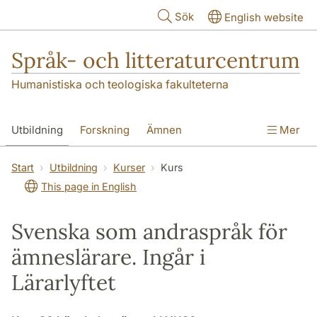
Hoppa till huvudinnehåll
Sök
English website
Språk- och litteraturcentrum
Humanistiska och teologiska fakulteterna
Utbildning
Forskning
Ämnen
Mer
SOL-husen
Kontakt
Institutionen
Start
Utbildning
Kurser
Kurs
This page in English
översättning till svenska
Svenska som andraspråk för
ämneslärare. Ingår i
Lärarlyftet