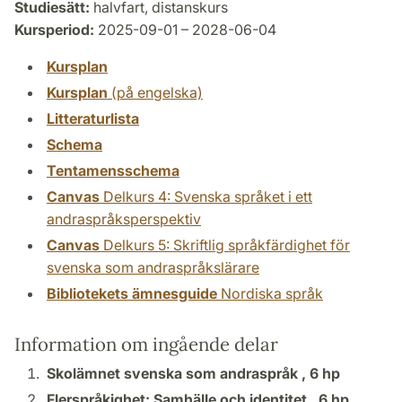
Studiesätt:
halvfart, distanskurs
Kursperiod:
2025-09-01 – 2028-06-04
Kursplan
Kursplan
(på engelska)
Litteraturlista
Schema
Tentamensschema
Canvas
Delkurs 4: Svenska språket i ett
andraspråksperspektiv
Canvas
Delkurs 5: Skriftlig språkfärdighet för
svenska som andraspråkslärare
Bibliotekets ämnesguide
Nordiska språk
Information om ingående delar
Skolämnet svenska som andraspråk ,
6 hp
Flerspråkighet: Samhälle och identitet ,
6 hp