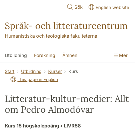
Hoppa till huvudinnehåll
Sök
English website
Språk- och litteraturcentrum
Humanistiska och teologiska fakulteterna
Utbildning
Forskning
Ämnen
Mer
SOL-husen
Kontakt
Institutionen
Start
Utbildning
Kurser
Kurs
This page in English
översättning till svenska
Litteratur-kultur-medier: Allt
om Pedro Almodóvar
Kurs
15 högskolepoäng
• LIVR58