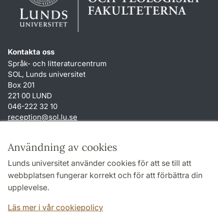
Kontakta oss
Språk- och litteraturcentrum
SOL, Lunds universitet
Box 201
221 00 LUND
046-222 32 10
reception
@
sol.lu
.
se
Genvägar
Användning av cookies
Om webbplatsen och cookies
Lunds universitet använder cookies för att se till att
Behandling av personuppgifter
webbplatsen fungerar korrekt och för att förbättra din
Tillgänglighetsredogörelse
upplevelse.
TYPO3-login
Läs mer i vår cookiepolicy