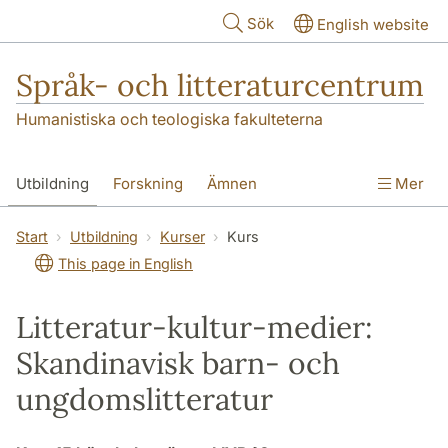
Hoppa till huvudinnehåll
Sök
English website
Språk- och litteraturcentrum
Humanistiska och teologiska fakulteterna
Utbildning
Forskning
Ämnen
Mer
SOL-husen
Kontakt
Institutionen
Start
Utbildning
Kurser
Kurs
This page in English
översättning till svenska
Litteratur-kultur-medier:
Skandinavisk barn- och
ungdomslitteratur