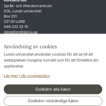
Kontakta oss
Språk- och litteraturcentrum
SOL, Lunds universitet
Box 201
221 00 LUND
046-222 32 10
reception
@
sol.lu
.
se
Genvägar
Användning av cookies
Om webbplatsen och cookies
Lunds universitet använder cookies för att se till att
Behandling av personuppgifter
webbplatsen fungerar korrekt och för att förbättra din
Tillgänglighetsredogörelse
upplevelse.
TYPO3-login
Läs mer i vår cookiepolicy
Godkänn alla kakor
Samarbeten och nätverk
Godkänn nödvändiga kakor