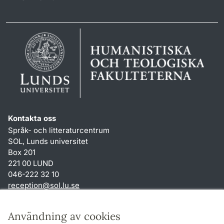
Kontakta oss
Språk- och litteraturcentrum
SOL, Lunds universitet
Box 201
221 00 LUND
046-222 32 10
reception
@
sol.lu
.
se
Genvägar
Användning av cookies