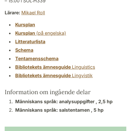
– 15.00 i SOL:H339
Lärare:
Mikael Roll
Kursplan
Kursplan
(på engelska)
Litteraturlista
Schema
Tentamensschema
Bibliotekets ämnesguide
Linguistics
Bibliotekets ämnesguide
Lingvistik
Information om ingående delar
Människans språk: analysuppgifter ,
2,5 hp
Människans språk: salstentamen ,
5 hp