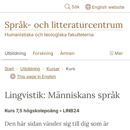
Hoppa till huvudinnehåll
Sök
English website
Språk- och litteraturcentrum
Humanistiska och teologiska fakulteterna
Utbildning
Forskning
Ämnen
Mer
SOL-husen
Kontakt
Institutionen
Start
Utbildning
Kurser
Kurs
This page in English
översättning till svenska
Lingvistik: Människans språk
Kurs
7,5 högskolepoäng
• LINB24
Den här sidan vänder sig till dig som är