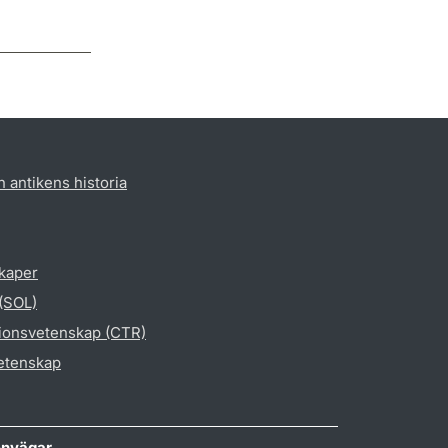
h antikens historia
skaper
 (SOL)
gionsvetenskap (CTR)
vetenskap
nvägar