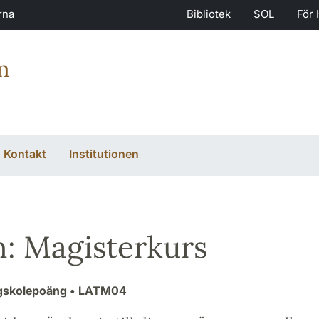
rna
Bibliotek
SOL
För 
m
Kontakt
Institutionen
n: Magisterkurs
gskolepoäng
• LATM04