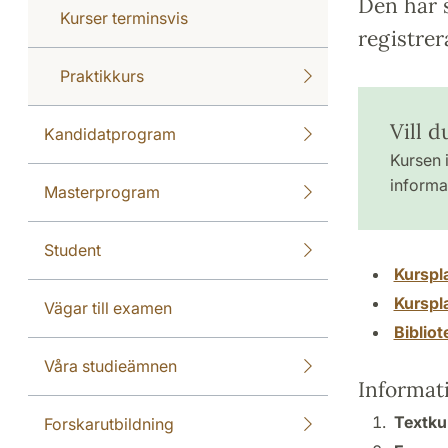
Den här s
Kurser terminsvis
registrer
Praktikkurs
Vill d
Kandidatprogram
Kursen i
informat
Masterprogram
Student
Kurspl
Kurspl
Vägar till examen
Biblio
Våra studieämnen
Informat
Textku
Forskarutbildning