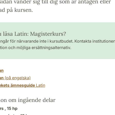
idan vänder sig till dig som är antagen eller
ad på kursen.
u läsa Latin: Magisterkurs?
ngår för närvarande inte i kursutbudet. Kontakta institutione
ion och möjliga ersättningsalternativ.
an
an
(på engelska)
tekets ämnesguide
Latin
ion om ingående delar
rs ,
15 hp