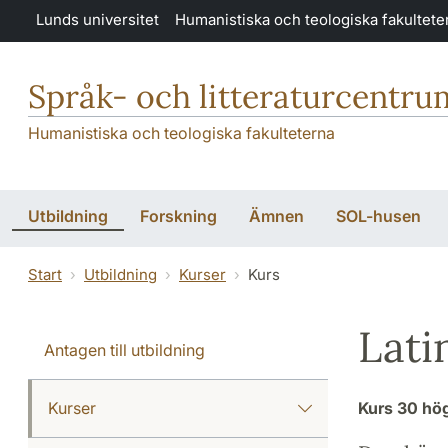
Hoppa till huvudinnehåll
Lunds universitet
Humanistiska och teologiska fakultete
Språk- och litteraturcentru
Humanistiska och teologiska fakulteterna
Utbildning
Forskning
Ämnen
SOL-husen
Start
Utbildning
Kurser
Kurs
Lati
Antagen till utbildning
Kurser
Kurs
30 hö