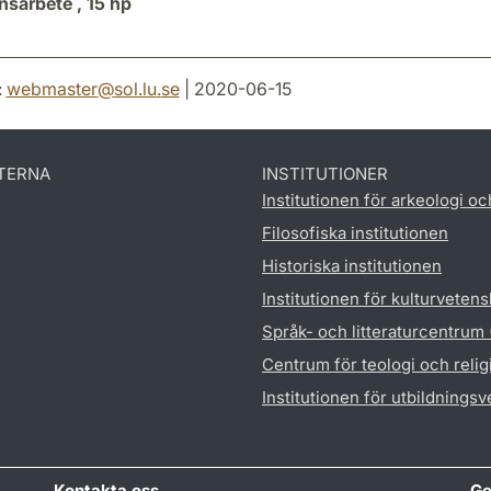
sarbete ,
15 hp
:
webmaster
@
sol.lu
.
se
| 2020-06-15
TERNA
INSTITUTIONER
Institutionen för arkeologi oc
Filosofiska institutionen
Historiska institutionen
Institutionen för kulturveten
Språk- och litteraturcentrum
Centrum för teologi och reli
Institutionen för utbildnings
Kontakta oss
Ge