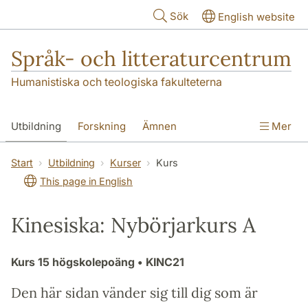
Hoppa till huvudinnehåll
Sök
English website
Språk- och litteraturcentrum
Humanistiska och teologiska fakulteterna
Utbildning
Forskning
Ämnen
Mer
SOL-husen
Kontakt
Institutionen
Start
Utbildning
Kurser
Kurs
This page in English
översättning till svenska
Kinesiska: Nybörjarkurs A
Kurs
15 högskolepoäng
• KINC21
Den här sidan vänder sig till dig som är