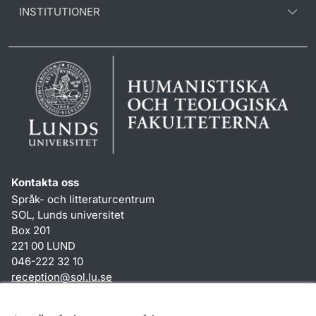
INSTITUTIONER
Kontakta oss
Språk- och litteraturcentrum
SOL, Lunds universitet
Box 201
221 00 LUND
046-222 32 10
reception
@
sol.lu
.
se
Genvägar