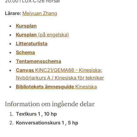
20.00 i LUX:C126 hörsal
Lärare:
Meiyuan Zhang
Kursplan
Kursplan
(på engelska)
Litteraturlista
Schema
Tentamensschema
Canvas
KINC21/GEMA66 - Kinesiska:
Nybörjarkurs A / Kinesiska för tekniker
Bibliotekets ämnesguide
Kinesiska
Information om ingående delar
Textkurs 1 ,
10 hp
Konversationskurs 1 ,
5 hp