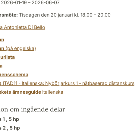
2026-01-19 – 2026-06-07
onsmöte:
Tisdagen den 20 januari kl. 18.00 – 20.00
a Antonietta Di Bello
an
an
(på engelska)
turlista
a
mensschema
s
ITAD11 - Italienska: Nybörjarkurs 1 - nätbaserad distanskurs
tekets ämnesguide
Italienska
ion om ingående delar
 1 ,
5 hp
s 2 ,
5 hp