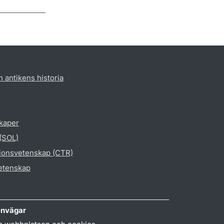
h antikens historia
skaper
 (SOL)
gionsvetenskap (CTR)
vetenskap
nvägar