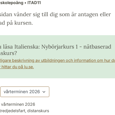
gskolepoäng
• ITAD11
idan vänder sig till dig som är antagen eller
ad på kursen.
u läsa Italienska: Nybörjarkurs 1 - nätbaserad
nskurs?
rligare beskrivning av utbildningen och information om hur d
hittar du på lu.se.
vårterminen 2026
tredjedelsfart, distanskurs