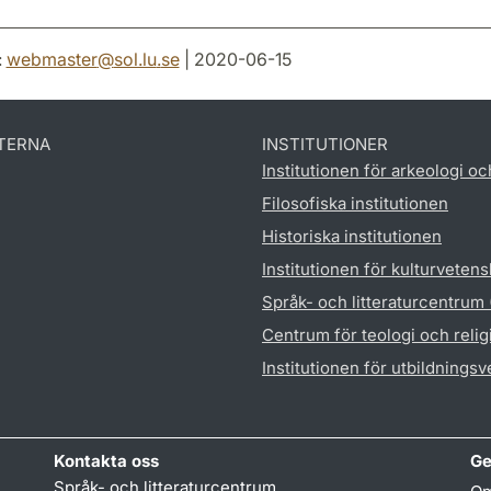
:
webmaster
@
sol.lu
.
se
| 2020-06-15
TERNA
INSTITUTIONER
Institutionen för arkeologi oc
Filosofiska institutionen
Historiska institutionen
Institutionen för kulturveten
Språk- och litteraturcentrum
Centrum för teologi och reli
Institutionen för utbildnings
Kontakta oss
Ge
Språk- och litteraturcentrum