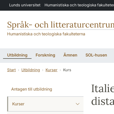
Hoppa till huvudinnehåll
Lunds universitet
Humanistiska och teologiska fakultete
Språk- och litteraturcentru
Humanistiska och teologiska fakulteterna
Utbildning
Forskning
Ämnen
SOL-husen
Start
Utbildning
Kurser
Kurs
Ital
Antagen till utbildning
dist
Kurser