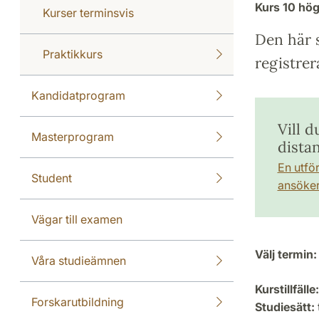
Kurs
10 hö
Kurser terminsvis
Den här s
Praktikkurs
registrer
Kandidatprogram
Vill d
Masterprogram
dista
En utfö
Student
ansöker 
Vägar till examen
Välj termin:
Våra studieämnen
Kurstillfälle:
Forskarutbildning
Studiesätt: