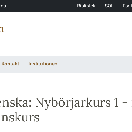
rna
Bibliotek
SOL
För 
m
Kontakt
Institutionen
ienska: Nybörjarkurs 1 
anskurs