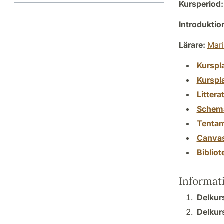
Kursperiod:
Introdukti
Lärare:
Mari
Kurspl
Kurspl
Littera
Schem
Tenta
Canva
Biblio
Informat
Delkurs
Delkur