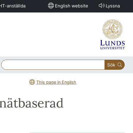
HT-anställda
English website
Lyssna
Sök
This page in English
- nätbaserad