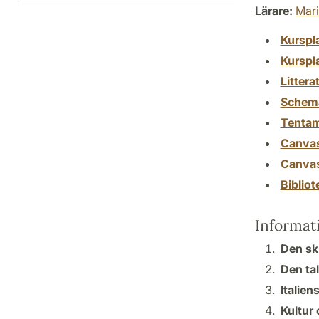
Lärare:
Mari
Kurspl
Kurspl
Littera
Schem
Tenta
Canva
Canva
Biblio
Informat
Den skr
Den tal
Italiens
Kultur