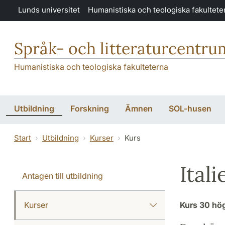
Hoppa till huvudinnehåll
Lunds universitet
Humanistiska och teologiska fakultete
Språk- och litteraturcentru
Humanistiska och teologiska fakulteterna
Utbildning
Forskning
Ämnen
SOL-husen
Start
Utbildning
Kurser
Kurs
Ital
Antagen till utbildning
Kurser
Kurs
30 hö