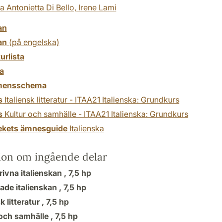
a Antonietta Di Bello,
Irene Lami
an
an
(på engelska)
turlista
a
mensschema
s
Italiensk litteratur - ITAA21 Italienska: Grundkurs
s
Kultur och samhälle - ITAA21 Italienska: Grundkurs
tekets ämnesguide
Italienska
ion om ingående delar
ivna italienskan ,
7,5 hp
ade italienskan ,
7,5 hp
k litteratur ,
7,5 hp
 och samhälle ,
7,5 hp