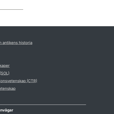
h antikens historia
skaper
 (SOL)
gionsvetenskap (CTR)
vetenskap
nvägar