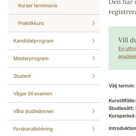
Den här s
Kurser terminsvis
registrer
Praktikkurs
Vill d
Kandidatprogram
En utfö
ansöker 
Masterprogram
Student
Välj termin:
Vägar till examen
Kurstillfälle:
Studiesätt:
Våra studieämnen
Kursperiod:
Introdukti
Forskarutbildning