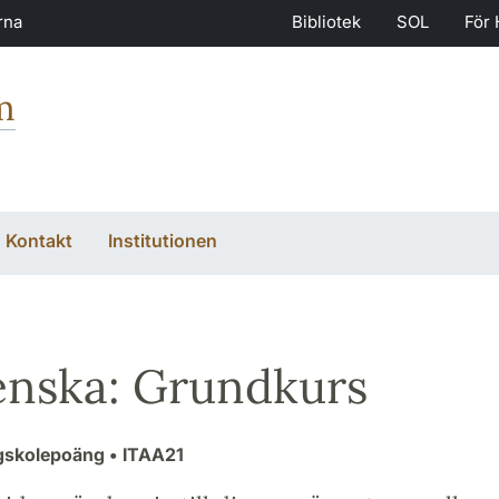
rna
Bibliotek
SOL
För 
m
Kontakt
Institutionen
ienska: Grundkurs
gskolepoäng
• ITAA21