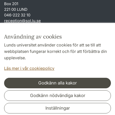
Box 201
221 00 LUND
046-222 32 10
reception
@
sol.lu
.
se
Genvägar
Användning av cookies
Om webbplatsen och cookies
Lunds universitet använder cookies för att se till att
Behandling av personuppgifter
webbplatsen fungerar korrekt och för att förbättra din
Tillgänglighetsredogörelse
upplevelse.
TYPO3-login
Läs mer i vår cookiepolicy
Godkänn alla kakor
Samarbeten och nätverk
Godkänn nödvändiga kakor
Inställningar