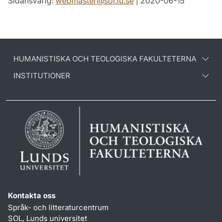
Sidansvarig:
webmaster
@
sol.lu
.
se
| 2020-06-15
HUMANISTISKA OCH TEOLOGISKA FAKULTETERNA
INSTITUTIONER
Kontakta oss
Språk- och litteraturcentrum
SOL, Lunds universitet