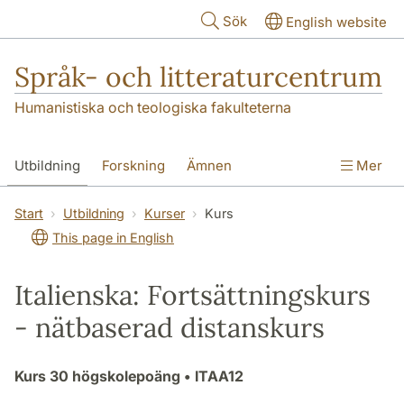
Hoppa till huvudinnehåll
Sök
English website
Språk- och litteraturcentrum
Humanistiska och teologiska fakulteterna
Utbildning
Forskning
Ämnen
Mer
SOL-husen
Kontakt
Institutionen
Start
Utbildning
Kurser
Kurs
This page in English
översättning till svenska
Italienska: Fortsättningskurs
- nätbaserad distanskurs
Kurs
30 högskolepoäng
• ITAA12