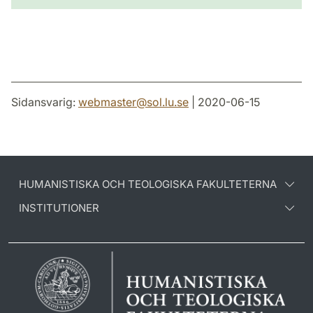
Sidansvarig:
webmaster
@
sol.lu
.
se
| 2020-06-15
HUMANISTISKA OCH TEOLOGISKA FAKULTETERNA
INSTITUTIONER