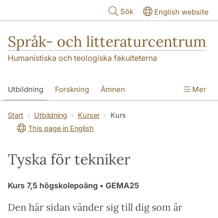
Hoppa till huvudinnehåll
Sök
English website
Språk- och litteraturcentrum
Humanistiska och teologiska fakulteterna
Utbildning
Forskning
Ämnen
Mer
SOL-husen
Kontakt
Institutionen
Start
Utbildning
Kurser
Kurs
This page in English
översättning till svenska
Tyska för tekniker
Kurs
7,5 högskolepoäng
• GEMA25
Den här sidan vänder sig till dig som är