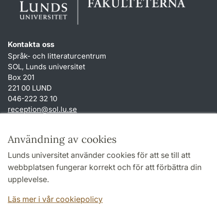
Kontakta oss
Språk- och litteraturcentrum
SOL, Lunds universitet
Box 201
221 00 LUND
046-222 32 10
reception
@
sol.lu
.
se
Genvägar
Användning av cookies
Om webbplatsen och cookies
Lunds universitet använder cookies för att se till att
Behandling av personuppgifter
webbplatsen fungerar korrekt och för att förbättra din
Tillgänglighetsredogörelse
upplevelse.
TYPO3-login
Läs mer i vår cookiepolicy